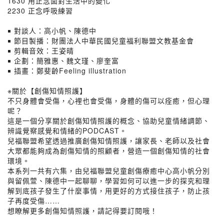
1630 用正念面對生活中的變化
2230 正念呼吸練習
￭ 對談人：高小帆、陳德中
￭ 節目製播：財團法人中華民國兒童福利聯盟文教基金會
￭ 剪輯音效：王姿晴
￭ 企劃：簡雅惠、魏文瑾、廖奎富
￭ 插畫：鄭斐齡Feeling illustration
※關於【創傷知情照護】
不只身體會受傷，心裡也會受傷，身體的傷可以痊癒，但心理
呢？
這是一個分享關於創傷知情照護的概念、協助兒童情緒調節、
辨識覺察感覺和情緒的PODCAST。
兒福聯盟希望透過推廣創傷知情照護，讓家長、老師以及社會
大眾都能夠成為創傷知情的照顧者，營造一個創傷知情的社會
環境。
本系列一共有六集，由兒福聯盟兒童創傷療癒中心高小帆分別
與留佩萱、陳德中一起聊聊，學習如何可以進一步的探究和理
解到底孩子發生了什麼事情，用更好的方式接住孩子，防止孩
子再度受傷……
想瞭解更多創傷知情照護，請記得要訂閱哦！