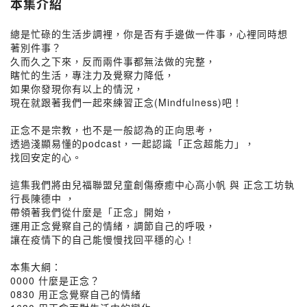
本集介紹
總是忙碌的生活步調裡，你是否有手邊做一件事，心裡同時想
著別件事？
久而久之下來，反而兩件事都無法做的完整，
瞎忙的生活，專注力及覺察力降低，
如果你發現你有以上的情況，
現在就跟著我們一起來練習正念(Mindfulness)吧！
正念不是宗教，也不是一般認為的正向思考，
透過淺顯易懂的podcast，一起認識「正念超能力」，
找回安定的心。
這集我們將由兒福聯盟兒童創傷療癒中心高小帆 與 正念工坊執
行長陳德中 ，
帶領著我們從什麼是「正念」開始，
運用正念覺察自己的情緒，調節自己的呼吸，
讓在疫情下的自己能慢慢找回平穩的心！
本集大綱：
0000 什麼是正念？
0830 用正念覺察自己的情緒