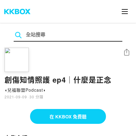
分享
創傷知情照護 ep4｜什麼是正念
◖兒福聯盟Podcast◗
2021-09-09
·
30 分鐘
在 KKBOX 免費聽