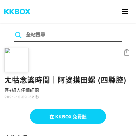
分享
ㄤ牯念謠時間｜阿婆摸田螺 (四縣腔)
客+細人仔細細聽
2021-12-29
·
52 秒
在 KKBOX 免費聽