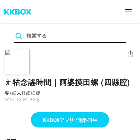
シェア
ㄤ牯念謠時間｜阿婆摸田螺 (四縣腔)
客+細人仔細細聽
2021-12-29
·
52 秒
KKBOXアプリで無料再生