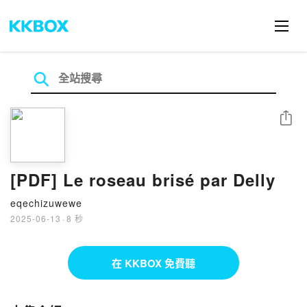
分享
[PDF] Le roseau brisé par Delly
eqechizuwewe
2025-06-13
·
8 秒
在 KKBOX 免費聽