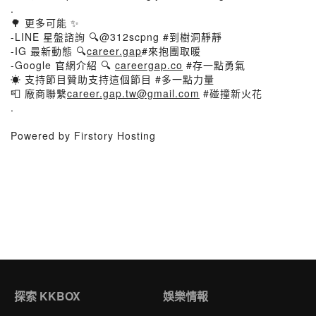
.
🌳 更多可能 ✨
-LINE 星盤諮詢 🔍@312scpng #到樹洞靜靜
-IG 最新動態 🔍
career.gap
#來抱團取暖
-Google 官網介紹 🔍
careergap.co
#存一點勇氣
☀️ 支持節目贊助支持這個節目 #多一點力量
📮 廠商聯繫
career.gap.tw@gmail.com
#碰撞新火花
.
Powered by Firstory Hosting
探索 KKBOX
娛樂情報