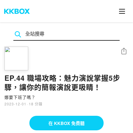
分享
EP.44 職場攻略：魅力演說掌握5步
驟，讓你的簡報演說更吸睛！
娜要下班了嗎？
2023-12-01
·
18 分鐘
在 KKBOX 免費聽