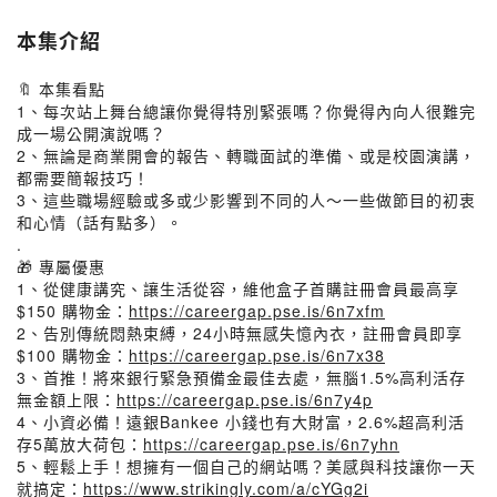
本集介紹
🔖 本集看點
1、每次站上舞台總讓你覺得特別緊張嗎？你覺得內向人很難完
成一場公開演說嗎？
2、無論是商業開會的報告、轉職面試的準備、或是校園演講，
都需要簡報技巧！
3、這些職場經驗或多或少影響到不同的人～一些做節目的初衷
和心情（話有點多）。
.
🎁 專屬優惠
1、從健康講究、讓生活從容，維他盒子首購註冊會員最高享
$150 購物金：
https://careergap.pse.is/6n7xfm
2、告別傳統悶熱束縛，24小時無感失憶內衣，註冊會員即享
$100 購物金：
https://careergap.pse.is/6n7x38
3、首推！將來銀行緊急預備金最佳去處，無腦1.5%高利活存
無金額上限：
https://careergap.pse.is/6n7y4p
4、小資必備！遠銀Bankee 小錢也有大財富，2.6%超高利活
存5萬放大荷包：
https://careergap.pse.is/6n7yhn
5、輕鬆上手！想擁有一個自己的網站嗎？美感與科技讓你一天
就搞定：
https://www.strikingly.com/a/cYGg2i