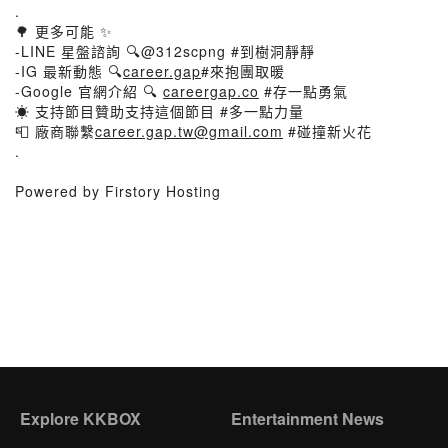
.
🌳 更多可能 ✨
-LINE 星盤諮詢 🔍@312scpng #到樹洞靜靜
-IG 最新動態 🔍
career.gap
#來抱團取暖
-Google 官網介紹 🔍
careergap.co
#存一點勇氣
☀️ 支持節目贊助支持這個節目 #多一點力量
📮 廠商聯繫
career.gap.tw@gmail.com
#碰撞新火花
.
Powered by Firstory Hosting
Explore KKBOX
Entertainment News