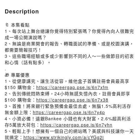
Description
🔖 本集看點
1、每次站上舞台總讓你覺得特別緊張嗎？你覺得內向人很難完
成一場公開演說嗎？
2、無論是商業開會的報告、轉職面試的準備、或是校園演講，
都需要簡報技巧！
3、這些職場經驗或多或少影響到不同的人～一些做節目的初衷
和心情（話有點多）。
.
🎁 專屬優惠
1、從健康講究、讓生活從容，維他盒子首購註冊會員最高享
$150 購物金：
https://careergap.pse.is/6n7xfm
2、告別傳統悶熱束縛，24小時無感失憶內衣，註冊會員即享
$100 購物金：
https://careergap.pse.is/6n7x38
3、首推！將來銀行緊急預備金最佳去處，無腦1.5%高利活存
無金額上限：
https://careergap.pse.is/6n7y4p
4、小資必備！遠銀Bankee 小錢也有大財富，2.6%超高利活
存5萬放大荷包：
https://careergap.pse.is/6n7yhn
5、輕鬆上手！想擁有一個自己的網站嗎？美感與科技讓你一天
就搞定：
https://www.strikingly.com/a/cYGg2i