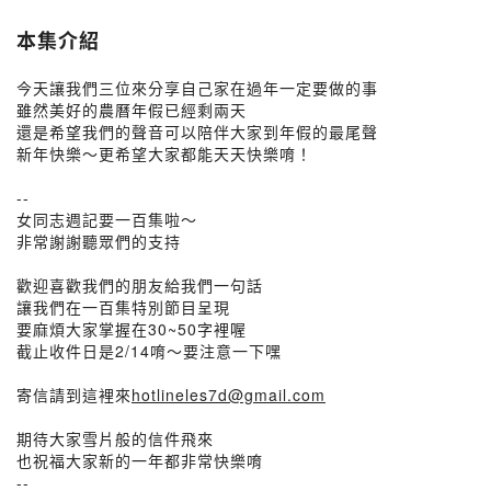
本集介紹
今天讓我們三位來分享自己家在過年一定要做的事
雖然美好的農曆年假已經剩兩天
還是希望我們的聲音可以陪伴大家到年假的最尾聲
新年快樂～更希望大家都能天天快樂唷！
--
女同志週記要一百集啦～
非常謝謝聽眾們的支持
歡迎喜歡我們的朋友給我們一句話
讓我們在一百集特別節目呈現
要麻煩大家掌握在30~50字裡喔
截止收件日是2/14唷～要注意一下嘿
寄信請到這裡來
hotlineles7d@gmail.com
期待大家雪片般的信件飛來
也祝福大家新的一年都非常快樂唷
--