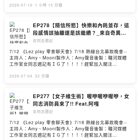
discordhttps://discord.gg/kbmdHMhKP--給我們一些捐
2026-07-10
·
1 小時 15 分鐘
款支持，讓我們為女同志做更多事：
https://open.firstory.me/join/hotlineles--歡迎寫信給我
們hotlineles7d@gmail.comPowered by Firstory
EP278【隨信所慾】快樂和內耗並存，這
Hosting
段感情該抽離還是該繼續？_來自奇異果
的提問
女同志週記
7/12 《Lez play 零食聊天會》7/18 熱線台北募款晚會--
主持人：Amy、Mooni製作人：Amy聲音後製：韁河媒體
工作室女同志週記有ＩＧ了！！！！趕緊加入關注
https://www.instagram.com/lez.weekly/--加入我們的
discordhttps://discord.gg/kbmdHMhKP--給我們一些捐
2026-07-04
·
32 分鐘
款支持，讓我們為女同志做更多事：
https://open.firstory.me/join/hotlineles--歡迎寫信給我
們hotlineles7d@gmail.com標籤Powered by Firstory
EP277【女子維生術】喔咿喔咿喔咿，女
Hosting
同志消防員來了!! Feat.阿嘎
女同志週記
7/12 《Lez play 零食聊天會》7/18 熱線台北募款晚會--
主持人：Amy、Mooni製作人：Amy聲音後製：韁河媒體
工作室女同志週記有ＩＧ了！！！！趕緊加入關注