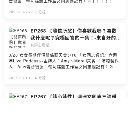
音後製：韁河媒體工作室女同志週記有ＩＧ了！！！！趕
緊加入關注https://www.instagram.com/lez.weekly/--給
我們一些捐款支持，讓我們為女同志做更多事：
2026-03-25
·
37 分鐘
https://open.firstory.me/join/hotlineles--歡迎寫信給我
們hotlineles7d@gmail.comPowered by Firstory
Hosting
EP268 【隨信所慾】你喜歡我嗎？喜歡
我什麼呢？究極回答的一集！-來自妤的提
問 （大家要記得點進來看文字說明～）
女同志週記
3/28 女女長期伴侶關係聊天會5/16 『女同志週記』六週
年Live Podcast--主持人：Amy、Mooni來賓 ：哺嘎製作
人：Amy聲音後製：韁河媒體工作室女同志週記有ＩＧ
了！！！！趕緊加入關注
https://www.instagram.com/lez.weekly/--給我們一些捐
2026-03-13
·
24 分鐘
款支持，讓我們為女同志做更多事：
https://open.firstory.me/join/hotlineles--歡迎寫信給我
們hotlineles7d@gmail.comPowered by Firstory
EP267 【談心談性】澳洲女同志三溫暖
Hosting
分享！最近我們活動很多，記得要點開資
訊欄來看～
女同志週記
3/11 女生的眼睛聊影劇3/28 女女長期伴侶關係聊天會
5/16 『女同志週記』六週年Live Podcast--主持人：