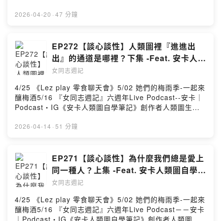
己的妹妹自己顧_看婦產科不害怕--主持人：Amy、Mooni
製作人：Amy聲音後製：韁河媒體工作室女同志週記有Ｉ
2026-04-20
·
47 分鐘
Ｇ了！！！！趕緊加入關注
https://www.instagram.com/lez.weekly/--加入我們的
discordhttps://discord.gg/s6sShb5zj--給我們一些捐款
EP272【談心談性】人類圖裡『進進出
支持，讓我們為女同志做更多事：
出』的通道是哪裡？下集 -Feat. 安卡人類
https://open.firstory.me/join/hotlineles--歡迎寫信給我
圖自學筆記＿安卡 （Live Pocast開始報
女同志週記
們hotlineles7d@gmail.comPowered by Firstory
名啦～）
Hosting
4/25 《Lez play 零食聊天會》5/02 她們的梅雨季-一起來
釀梅酒5/16 『女同志週記』六週年Live Podcast--安卡｜
Podcast・IG《安卡人類圖自學筆記》創作者人類圖生活
化實踐者，專注將複雜的人類圖系統，轉化為貼近日常的
生活語言，長期透過 Podcast、課程與解讀，陪伴許多人
2026-04-14
·
51 分鐘
在人生轉折與自我探索的階段，重新理解自己，也找回對
生活的信任。已陪伴數百位學習者，把人類圖真正用進生
活裡。--【第一套以「生活應用」為核心的人類圖課程】安
EP271【談心談性】為什麼我們總是愛上
卡 × Hahow《人類圖宇宙雙週報》募資課程零基礎也能學
同一種人？上集 -Feat. 安卡人類圖自學筆
會的人類圖系統每兩週一次流日解析一年陪伴式學習64閘
記＿安卡（記得看文字欄噢～）
女同志週記
門生活化解說自我覺察練習設計限時優惠42折起結帳輸入
專屬折扣碼：HHles250，再折250元課程頁
4/25 《Lez play 零食聊天會》5/02 她們的梅雨季-一起來
https://hahow.in/cr/ancahd1234--主持人：Amy、
釀梅酒5/16 『女同志週記』六週年Live Podcast－－安卡
Mooni來賓 ：安卡/安卡人類圖自學筆記製作人：Amy聲音
｜Podcast・IG《安卡人類圖自學筆記》創作者人類圖生