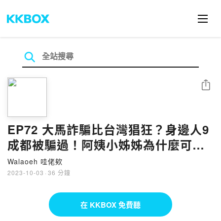
分享
EP72 大馬詐騙比台灣猖狂？身邊人9
成都被騙過！阿姨小姊姊為什麼可以
被騙幾百千
Walaoeh 哇佬欸
2023-10-03
·
36 分鐘
在 KKBOX 免費聽