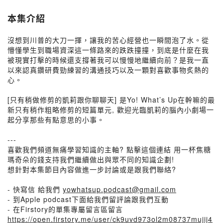
本集介紹
沒想到川普的大刀一揮，讓我的苦心經營也一瞬間泡了水。從
懵懂學生到職場資深這一條路來的跌跌撞撞，到底是什麼在我
被現實打擊的時候還支撐著我可以慢慢地繼續向前？是我一直
以來認真鑽研費勁練習的溝通技巧以及一顆對喜歡事物炙熱的
心。
[只有稍做修剪的凱莉跟你聊聊天] 是Yo! What’s Up在幹嘛的最
新只有稍作粗略修剪的短篇單元, 歡迎光臨凱莉的腦內小劇場一
起分享那些有點意思的小事。
---
喜歡我們頻道無痛學習知識的主軸? 點擊這個連結 用一杯焦糖
瑪奇朵的錢支持我們繼續做出與眾不同的知識企劃!
想針對本集節目內容做進一步討論或是跟我們聯絡?
- 快寫信 給我們
yowhatsup.podcast@gmail.com
- 到Apple podcast下面給我們留評論跟我們互動
- 在Firstory的單集專屬留言區留言
https://open.firstory.me/user/ck9uvd973ol2m08737mujij4