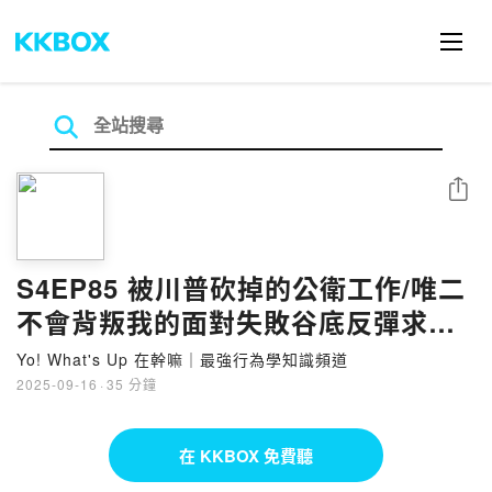
分享
S4EP85 被川普砍掉的公衛工作/唯二
不會背叛我的面對失敗谷底反彈求生
技 [只有稍做修剪的凱莉跟你聊聊天]
Yo! What's Up 在幹嘛｜最強行為學知識頻道
2025-09-16
·
35 分鐘
在 KKBOX 免費聽