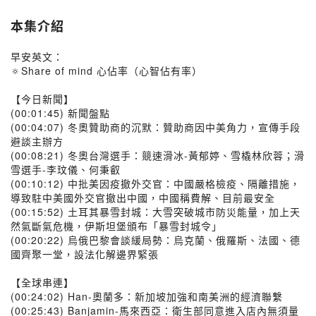
本集介紹
早安英文：
🔅Share of mind 心佔率（心智佔有率）
【今日新聞】
(00:01:45) 新聞盤點
(00:04:07) 冬奧贊助商的沉默：贊助商因中美角力，宣傳手段
避談主辦方
(00:08:21) 冬奧台灣選手：競速滑冰-黃郁婷、雪橇林欣蓉；滑
雪選手-李玟儀、何秉叡
(00:10:12) 中批美因疫撤外交官：中國嚴格檢疫、隔離措施，
導致駐中美國外交官撤出中國，中國稱費解、目前最安全
(00:15:52) 土耳其暴雪封城：大雪突破城市防災能量，加上天
然氣斷氣危機，伊斯坦堡頒布「暴雪封城令」
(00:20:22) 烏俄巴黎會談緩局勢：烏克蘭、俄羅斯、法國、德
國齊聚一堂，設法化解邊界緊張
【全球串連】
(00:24:02) Han-奧蘭多：新加坡加強和南美洲的經濟聯繫
(00:25:43) Banjamin-馬來西亞：衛生部同意進入店內無須量