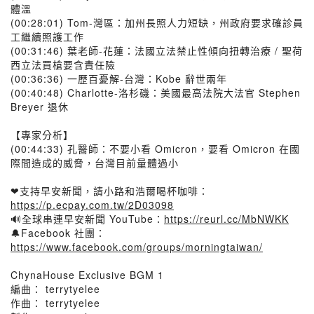
體溫
(00:28:01) Tom-灣區：加州長照人力短缺，州政府要求確診員
工繼續照護工作
(00:31:46) 葉老師-花蓮：法國立法禁止性傾向扭轉治療 / 聖荷
西立法買槍要含責任險
(00:36:36) 一歷百憂解-台灣：Kobe 辭世兩年
(00:40:48) Charlotte-洛杉磯：美國最高法院大法官 Stephen
Breyer 退休
【專家分析】
(00:44:33) 孔醫師：不要小看 Omicron，要看 Omicron 在國
際間造成的威脅，台灣目前量體過小
❤支持早安新聞，請小路和浩爾喝杯咖啡：
https://p.ecpay.com.tw/2D03098
🔊全球串連早安新聞 YouTube：
https://reurl.cc/MbNWKK
🔔Facebook 社團：
https://www.facebook.com/groups/morningtaiwan/
ChynaHouse Exclusive BGM 1
編曲： terrytyelee
作曲： terrytyelee