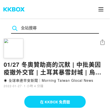
分享
01/27 冬奧贊助商的沉默 | 中批美因
疫撤外交官 | 土耳其暴雪封城 | 烏俄
巴黎會談緩局勢 | 串連
☀️ 全球串連早安新聞｜Morning Taiwan Glocal News
2022-01-27
·
1 小時 4 分鐘
在 KKBOX 免費聽