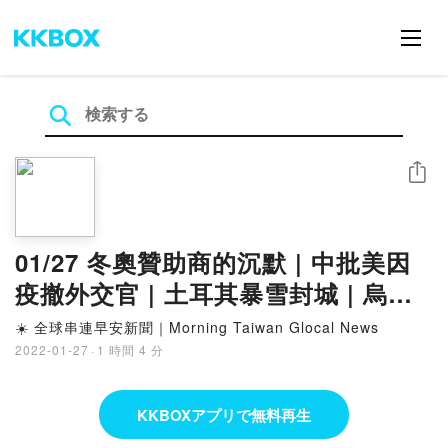
シェア
01/27 冬奧贊助商的沉默 | 中批美因
疫撤外交官 | 土耳其暴雪封城 | 烏俄
巴黎會談緩局勢 | 串連
☀️ 全球串連早安新聞｜Morning Taiwan Glocal News
2022-01-27
·
1 時間 4 分
KKBOXアプリで無料再生