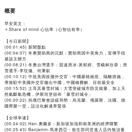
概要
早安英文：
🔅Share of mind 心佔率（心智佔有率）
【今日新聞】
(00:01:45) 新聞盤點
(00:04:07) 冬奧贊助商的沉默：贊助商因中美角力，宣傳手段
避談主辦方
(00:08:21) 冬奧台灣選手：競速滑冰-黃郁婷、雪橇林欣蓉；滑
雪選手-李玟儀、何秉叡
(00:10:12) 中批美因疫撤外交官：中國嚴格檢疫、隔離措施，
導致駐中美國外交官撤出中國，中國稱費解、目前最安全
(00:15:52) 土耳其暴雪封城：大雪突破城市防災能量，加上天
然氣斷氣危機，伊斯坦堡頒布「暴雪封城令」
(00:20:22) 烏俄巴黎會談緩局勢：烏克蘭、俄羅斯、法國、德
國齊聚一堂，設法化解邊界緊張
【全球串連】
(00:24:02) Han-奧蘭多：新加坡加強和南美洲的經濟聯繫
(00:25:43) Banjamin-馬來西亞：衛生部同意進入店內無須量