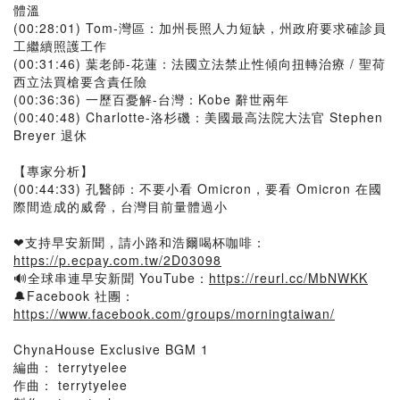
體溫
(00:28:01) Tom-灣區：加州長照人力短缺，州政府要求確診員
工繼續照護工作
(00:31:46) 葉老師-花蓮：法國立法禁止性傾向扭轉治療 / 聖荷
西立法買槍要含責任險
(00:36:36) 一歷百憂解-台灣：Kobe 辭世兩年
(00:40:48) Charlotte-洛杉磯：美國最高法院大法官 Stephen
Breyer 退休
【專家分析】
(00:44:33) 孔醫師：不要小看 Omicron，要看 Omicron 在國
際間造成的威脅，台灣目前量體過小
❤支持早安新聞，請小路和浩爾喝杯咖啡：
https://p.ecpay.com.tw/2D03098
🔊全球串連早安新聞 YouTube：
https://reurl.cc/MbNWKK
🔔Facebook 社團：
https://www.facebook.com/groups/morningtaiwan/
ChynaHouse Exclusive BGM 1
編曲： terrytyelee
作曲： terrytyelee