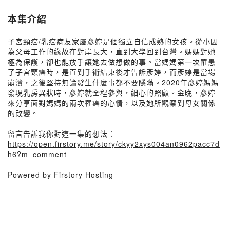
本集介紹
子宮頸癌/乳癌病友家屬彥婷是個獨立自信成熟的女孩。從小因
為父母工作的緣故在對岸長大，直到大學回到台灣。媽媽對她
極為保護，卻也能放手讓她去做想做的事。當媽媽第一次罹患
了子宮頸癌時，是直到手術結束後才告訴彥婷，而彥婷是當場
崩潰，之後堅持無論發生什麼事都不要隱瞞。2020年彥婷媽媽
發現乳房異狀時，彥婷就全程參與，細心的照顧。金晚，彥婷
來分享面對媽媽的兩次罹癌的心情，以及她所觀察到母女關係
的改變。
留言告訴我你對這一集的想法：
https://open.firstory.me/story/ckyy2xys004an0962pacc7d
h6?m=comment
Powered by Firstory Hosting