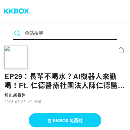
分享
EP29：長輩不喝水？AI機器人來勸
喝！Ft. 仁德醫療社團法人陳仁德醫院
行政副院長 李淑儀
智能新賽道
2025-06-27
·
20 分鐘
在 KKBOX 免費聽