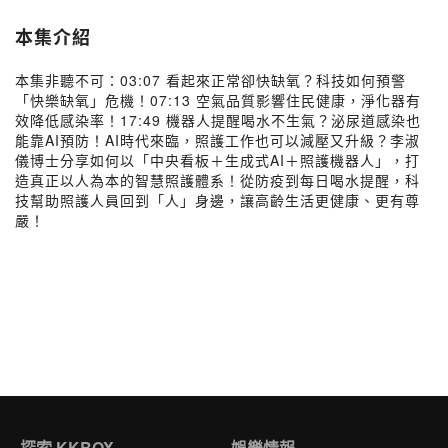
本集介紹
本集非聽不可：03:07 看起來正常卻快缺氧？科技如何預警
「快樂缺氧」危機！07:13 空氣品質影響住民健康，淨化器有
效降低感染率！17:49 機器人提醒喝水不生氣？泌尿道感染也
能靠AI預防！AI時代來臨，照護工作也可以減壓又升級？李淑
儀博士分享如何以「中央看板＋生成式AI＋照護機器人」，打
造真正以人為本的智慧照護體系！從防疫到每日喝水提醒，科
技幫助照護人員回到「人」身邊，讓高齡生活更健康、更有尊
嚴！
探索 KKBOX
娛樂情報