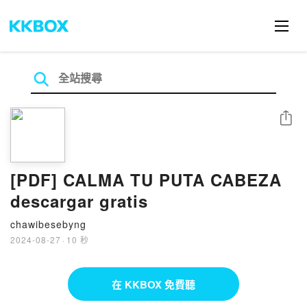
分享
[PDF] CALMA TU PUTA CABEZA
descargar gratis
chawibesebyng
2024-08-27
·
10 秒
在 KKBOX 免費聽