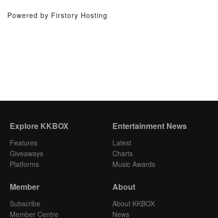
Powered by Firstory Hosting
Explore KKBOX
Entertainment News
Features
Latest
Giveaways
Charts
Platforms
Music Awards
Member
About
Subscribe
About KKBOX
Member Centre
News