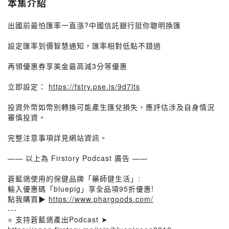
本集介紹
出國前最怕匯率一直漲?中國信託銀行挺你聰明換匯
設定匯率到價智慧通知，匯率相對低點不錯過
再領優惠券享美金最高減3分等優惠
立即設定：
https://fstry.pse.is/9d7lts
投資外幣如幣別轉換可能產生匯兌損失，應評估涉及自身情況
審慎投資。
完整注意事項詳見網站資訊。
—— 以上為 Firstory Podcast 廣告 ——
蒼藍鴿使用的保健品牌「藥師健生活」:
輸入優惠碼「bluepig」享全品項95折優惠!
點我購買▶
https://www.phargoods.com/
---
⟡ 支持蒼藍鴿產出Podcast ➤