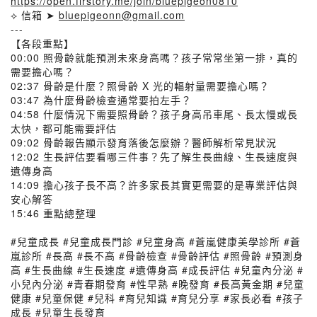
https://open.firstory.me/join/bluepigeon0810
⟡ 信箱 ➤
bluepigeonn@gmail.com
---
【各段重點】
00:00 照骨齡就能預測未來身高嗎？孩子常常坐第一排，真的
需要擔心嗎？
02:37 骨齡是什麼？照骨齡 X 光的輻射量需要擔心嗎？
03:47 為什麼骨齡檢查通常要拍左手？
04:58 什麼情況下需要照骨齡？孩子身高吊車尾、長太慢或長
太快，都可能需要評估
09:02 骨齡報告顯示發育落後怎麼辦？醫師解析常見狀況
12:02 生長評估要看哪三件事？先了解生長曲線、生長速度與
遺傳身高
14:09 擔心孩子長不高？許多家長其實更需要的是專業評估與
安心解答
15:46 重點總整理
#兒童成長 #兒童成長門診 #兒童身高 #蒼嵐健康美學診所 #蒼
嵐診所 #長高 #長不高 #骨齡檢查 #骨齡評估 #照骨齡 #預測身
高 #生長曲線 #生長速度 #遺傳身高 #成長評估 #兒童內分泌 #
小兒內分泌 #青春期發育 #性早熟 #晚發育 #長高黃金期 #兒童
健康 #兒童保健 #兒科 #育兒知識 #育兒分享 #家長必看 #孩子
成長 #兒童生長發育