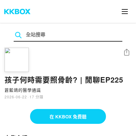
分享
孩子何時需要照骨齡? | 閒聊EP225
蒼藍鴿的醫學通識
2026-06-22
·
17 分鐘
在 KKBOX 免費聽