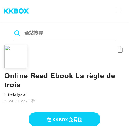
分享
Online Read Ebook La règle de
trois
inilelafyzon
2024-11-27
·
7 秒
在 KKBOX 免費聽