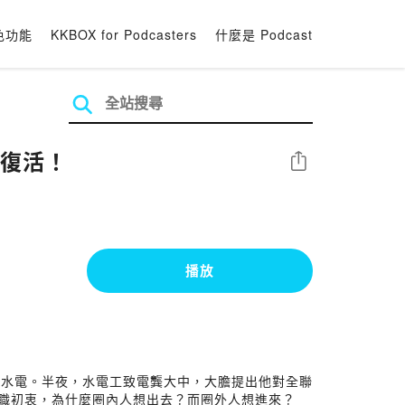
色功能
KKBOX for Podcasters
什麼是 Podcast
血復活！
分享
播放
修水電。半夜，水電工致電龔大中，大膽提出他對全聯
本職初衷，為什麼圈內人想出去？而圈外人想進來？