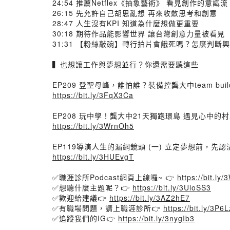
24:54 推薦Netflex《抽象藝術》 看見創作的意識流
26:15 先允許自己胡思亂想 再來收斂思考和創意
28:47 人生沒有KPI 知道為什麼想做更重要
30:18 期待作品能影響世界 讓台灣創意力量被看見
31:31 【粉絲敲碗】轉行拍片會餓死嗎？怎麼判斷
▍也想讓工作與夢想並行？你還需要聽這些
EP209 登聖母峰，誰怕誰？裝備控龔大中team bu
https://bit.ly/3FqX3Ca
EP208 玩中學！龔大中21天獨跑環島 遇見心中的
https://bit.ly/3WrnOh5
EP119導演人生的漏網鏡頭 (一) 立定夢想前，先認
https://bit.ly/3HUEvgT
✅職涯診所Podcast網頁上線囉~ 👉
https://bit.ly
✅想聽什麼主題呢？👉
https://bit.ly/3UloSS3
✅歡迎給建議👉
https://bit.ly/3AZ2hE7
✅有職場問題，請上職涯診所👉
https://bit.ly/3P6L
✅追蹤我們的IG👉
https://bit.ly/3nygIb3