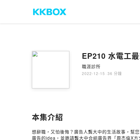
EP210 水電
職涯診所
2022-12-15
·
36 分鐘
本集介紹
想辭職，又怕後悔？廣告人龔大中的生活故事，幫您
廣告的idea，並邀請龔大中合組廣告界「周杰倫