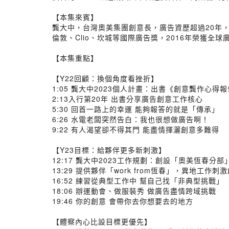
【本集來賓】
龔大中，台灣奧美集團創意長，廣告資歷超過20年
倫敦、Clio、坎城等國際廣告獎，2016年榮獲全
【本集重點】
【Y22回顧：換個角度看挫折】
1:05 龔大中2023個人計畫：出書《創意龔作心得
2:13入行第20年 出書分享廣告創意工作核心
5:30 回首一路上的幸運 能夠報答的就是「傳承」
6:26 水電老闆突然告白：我也很想做廣告啊！
9:22 有人渴望卻不得其門 能盡情揮灑創意多難得
【Y23目標：給夥伴更多新刺激】
12:17 龔大中2023工作規劃：創設「奧美恆春分部
13:29 提供夥伴「work from恆春」，異地工作刺
16:52 練習從典型工作中 幫自己找「非典型挑戰」
18:06 辦運動會、做服裝秀 做廣告盡情跨域挑戰
19:46 你的創意 會帶你去你想要去的地方
【體察內心比設目標更優先】