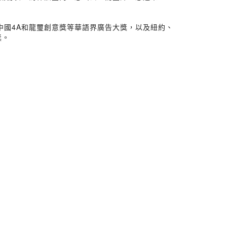
中國4A和龍璽創意獎等華語界廣告大獎，以及紐約、
獎。