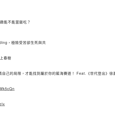
興趣能不能當飯吃？
ilding，極險受苦卻生死與共
村上春樹
清自己的局限，才能找到屬於你的藍海賽道！ Feat.《世代登出》徐嘉凱
/3Wk5cQn
zIx