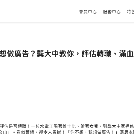
會員中心
服務中心
特
工最想做廣告？龔大中教你，評估轉職、滿
評估是否轉職！一位水電工喝著維士比、帶著女兒，到龔大中家裡
X方文山」。看似荒謬，卻令人震撼！「你不想，我想做廣告！」深思