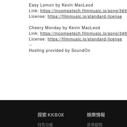
Easy Lemon by Kevin MacLeod
Link:
https://incompetech.filmmusic.io/song/36
License:
https://filmmusic.io/standard-license
Cheery Monday by Kevin MacLeod
Link:
https://incompetech.filmmusic.io/song/3
License:
https://filmmusic.io/standard-license
--
Hosting provided by SoundOn
探索 KKBOX
娛樂情報
特色功能
音樂趨勢