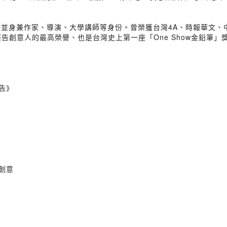
，並身兼作家、導演、大學講師等身份。曾榮獲台灣4A、時報華文、
球廣告創意人的最高榮譽、也是台灣史上第一座「One Show金鉛筆」
報告》
」
激創意