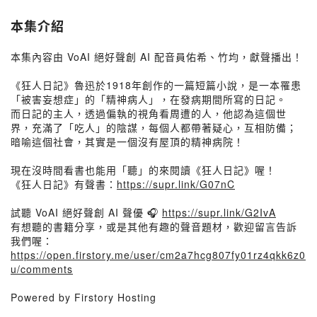
本集介紹
本集內容由 VoAI 絕好聲創 AI 配音員佑希、竹均，獻聲播出！
《狂人日記》魯迅於1918年創作的一篇短篇小說，是一本罹患
「被害妄想症」的「精神病人」，在發病期間所寫的日記。
而日記的主人，透過偏執的視角看周遭的人，他認為這個世
界，充滿了「吃人」的陰謀，每個人都帶著疑心，互相防備；
暗喻這個社會，其實是一個沒有屋頂的精神病院！
現在沒時間看書也能用「聽」的來閱讀《狂人日記》喔！
《狂人日記》有聲書：
https://supr.link/G07nC
試聽 VoAI 絕好聲創 AI 聲優 🎧
https://supr.link/G2IvA
有想聽的書籍分享，或是其他有趣的聲音題材，歡迎留言告訴
我們喔：
https://open.firstory.me/user/cm2a7hcg807fy01rz4qkk6z0
u/comments
Powered by Firstory Hosting