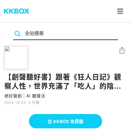
分享
【創聲聽好書】跟著《狂人日記》觀
察人性，世界充滿了「吃人」的陰
謀！
絕好聲創｜AI 聽聲活
2024-10-23
·
3 分鐘
在 KKBOX 免費聽