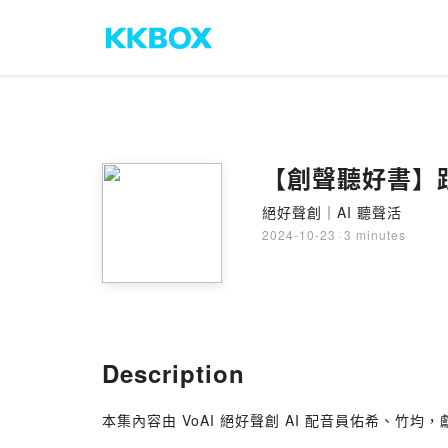
【創聲聽好書】
絕好聲創｜AI 聽聲活
2024-10-23
·
3 minutes
Description
本集內容由 VoAI 絕好聲創 AI 配音員佑希、竹均