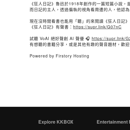
《狂人日記》魯迅於1918年創作的一篇短篇小說
而日記的主人，透過偏執的視角看周遭的人，他認為
現在沒時間看書也能用「聽」的來閱讀《狂人日記》
《狂人日記》有聲書：
https://supr.link/G07nC
試聽 VoAI 絕好聲創 AI 聲優 🎧
https://supr.link/
有想聽的書籍分享，或是其他有趣的聲音題材，歡
Powered by Firstory Hosting
Explore KKBOX
Entertainment