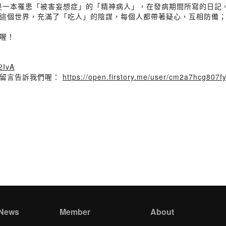
，是一本罹患「被害妄想症」的「精神病人」，在發病期間所寫的日記
這個世界，充滿了「吃人」的陰謀，每個人都帶著疑心，互相防備
喔！
G2IvA
迎留言告訴我們喔：
https://open.firstory.me/user/cm2a7hcg807
 News
Member
About