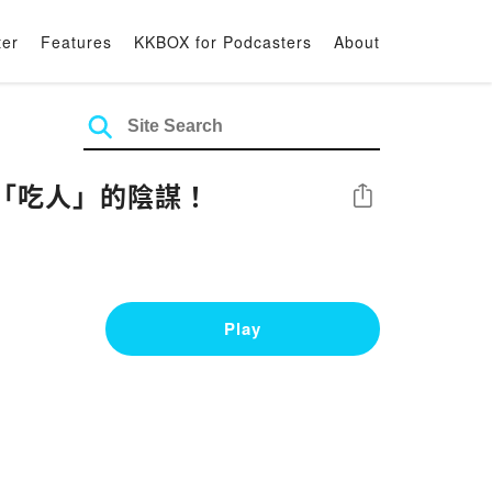
ter
Features
KKBOX for Podcasters
About
「吃人」的陰謀！
Share
Play