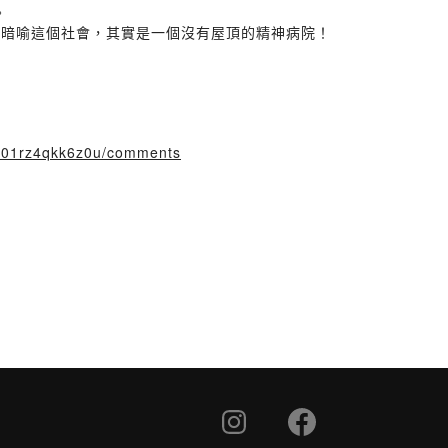
。
；暗喻這個社會，其實是一個沒有屋頂的精神病院！
fy01rz4qkk6z0u/comments