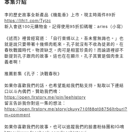
本集介紹
李的歷史故事全新產品《機能香》上市，現主時兩件89折
https://lihi1.com/Tyjzc
新入會送100元購物金，記得使用95折扣碼喔：aries（小寫）
《述而》裡曾經寫道：「自行束脩以上，吾未嘗無誨也。」也
就是說只要帶著十幾條肉乾來，孔子就沒有不收為徒弟的，在
春秋戰國時代，物資缺乏，肉可是相當珍貴的！而論語裡卻不
斷提到孔子跟肉的故事，這也在在顯示，孔子其實是個肉食主
義者啊！
推薦影集《孔子：決戰春秋》
如果你喜歡我們的話，也希望能給我們點支持，點取以下連結
口以斗內偶們，贊助我們唷：
https://open.firstory.me/join/leehistory
留言告訴我你對這一集的想法：
https://open.firstory.me/story/ckuyy710f88qt08756ltrburi?
m=comment
如果你喜歡我們的故事，也可以追蹤我們的臉書粉絲團和IG唷