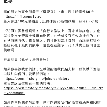
概要
李的歷史故事全新產品《機能香》上市，現主時兩件89折
https://lihi1.com/Tyjzc
新入會送100元購物金，記得使用95折扣碼喔：aries（小寫）
《述而》裡曾經寫道：「自行束脩以上，吾未嘗無誨也。」也
就是說只要帶著十幾條肉乾來，孔子就沒有不收為徒弟的，在
春秋戰國時代，物資缺乏，肉可是相當珍貴的！而論語裡卻不
斷提到孔子跟肉的故事，這也在在顯示，孔子其實是個肉食主
義者啊！
推薦影集《孔子：決戰春秋》
如果你喜歡我們的話，也希望能給我們點支持，點取以下連結
口以斗內偶們，贊助我們唷：
https://open.firstory.me/join/leehistory
留言告訴我你對這一集的想法：
https://open.firstory.me/story/ckuyy710f88qt08756ltrburi?
m=comment
如果你喜歡我們的故事，也可以追蹤我們的臉書粉絲團和IG唷