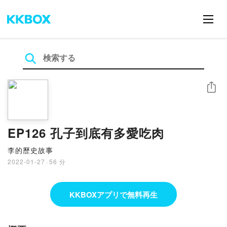
シェア
EP126 孔子到底有多愛吃肉
李的歷史故事
2022-01-27
·
56 分
KKBOXアプリで無料再生