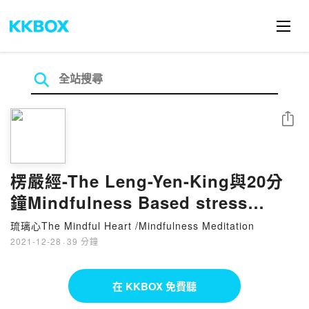
分享
楞嚴經-The Leng-Yen-King與20分
鐘Mindfulness Based stress
reduction -For Decision Making
琉璃心The Mindful Heart /Mindfulness Meditation
2021-12-28
·
39 分鐘
在 KKBOX 免費聽