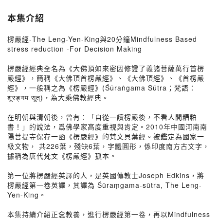
本集介紹
楞嚴經-The Leng-Yen-King與20分鐘Mindfulness Based
stress reduction -For Decision Making
楞嚴經經典全名為《大佛頂如來密因修證了義諸菩薩萬行首楞
嚴經》，簡稱《大佛頂首楞嚴經》、《大佛頂經》、《首楞嚴
經》，一般稱之為《楞嚴經》(Śūraṅgama Sūtra；梵語：
शूरङ्गम सूत्)，為大乘佛教經典。
在明朝與清朝後，曾有：「自從一讀楞嚴後，不看人間糟粕
書！」的說法，爲佛學家高度重視與肯定。2010年中國河南南
陽菩提寺保存一函《楞嚴經》的梵文貝葉經。被鑑定為國家一
級文物， 共226葉，殘缺6葉，字體圓形，係印度南方古文字，
據稱為唐代梵文《楞嚴經》孤本。
第一位將楞嚴經英譯的人，是英國傳教士Joseph Edkins，將
楞嚴經第一卷英譯，其譯為 Śūraṃgama-sūtra, The Leng-
Yen-King。
本集持續介紹正念教養，進行楞嚴經第一卷，再以Mindfulness