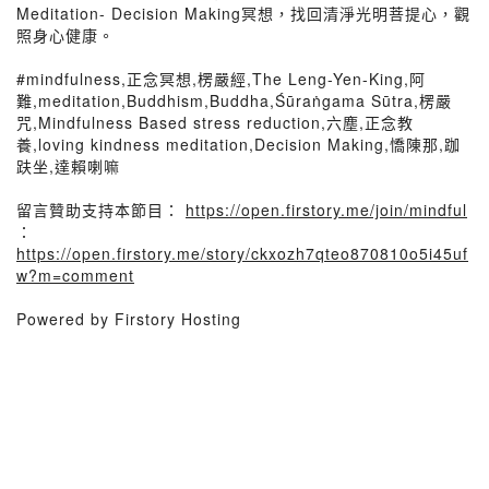
Meditation- Decision Making冥想，找回清淨光明菩提心，觀
照身心健康。
#mindfulness,正念冥想,楞嚴經,The Leng-Yen-King,阿
難,meditation,Buddhism,Buddha,Śūraṅgama Sūtra,楞嚴
咒,Mindfulness Based stress reduction,六塵,正念教
養,loving kindness meditation,Decision Making,憍陳那,跏
趺坐,達賴喇嘛
留言贊助支持本節目：
https://open.firstory.me/join/mindful
：
https://open.firstory.me/story/ckxozh7qteo870810o5i45uf
w?m=comment
Powered by Firstory Hosting