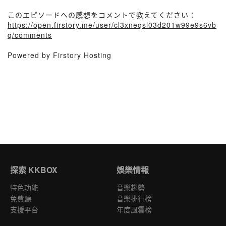
このエピソードへの感想をコメントで教えてください：
https://open.firstory.me/user/cl3xneqsl03d201w99e9s6vb
q/comments
Powered by Firstory Hosting
探索 KKBOX
娛樂情報
特色功能
音樂趨勢
免費聽
音樂排行榜
支援平台
年度風雲榜