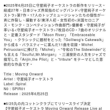
■2025年6月25日に守屋純子オーケストラの新作をリリース。
結成27年、日本ジャズ界屈指のビッグバンド<守屋純子オーケ
ストラ>第7作。17人のトップミュージシャンたちの個性が一
斉に炸裂し、躍動する!東洋人初・女性初の<米国セロニア
ス・モンク・コンペティション作曲部門>優勝者・守屋純子が
率いる<守屋純子オーケストラ>7枚目のCD。7曲のオリジナル
と、定番スタンダード「Moon River」「Embraceable
You」、クラシックに題材をとった「Golliwog's Cakewalk」
から成る、バラエティーに富んだ11曲を収録。Michel
Petruccianiに捧げた「Michel」、"令和のThe Sidewinder"と
も言える「Soulful,Mr.Morgan」、三浦按針の人生をジャズで
描写した「Anjin,the Pilot」と、"tribute" をテーマとした意
欲的な作品です。
Title : Moving Onward
Artist : 守屋純子オーケストラ
Label :Spiral
N0 : SPIR01
Release : 2025年6月25日
■6/25丸の内コットンクラブにてリリースライブ決定
【守屋純子オーケストラ Moving Onward Release Live at