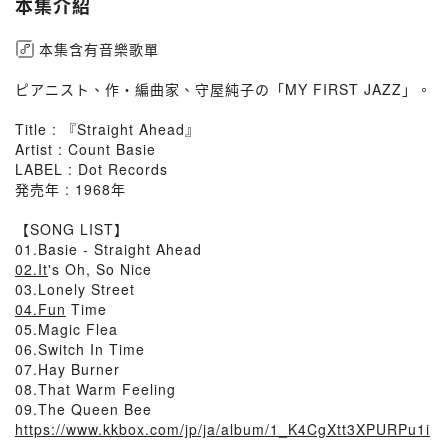
本集介紹
本集含有音樂歌單
ピアニスト、作・編曲家、守屋純子の「MY FIRST JAZZ」。
Title : 『Straight Ahead』
Artist : Count Basie
LABEL : Dot Records
発売年 : 1968年
【SONG LIST】
01.Basie - Straight Ahead
02.It
's Oh, So Nice
03.Lonely Street
04.Fun
Time
05.Magic Flea
06.Switch In Time
07.Hay Burner
08.That Warm Feeling
09.The Queen Bee
https://www.kkbox.com/jp/ja/album/1_K4CgXtt3XPURPu1i