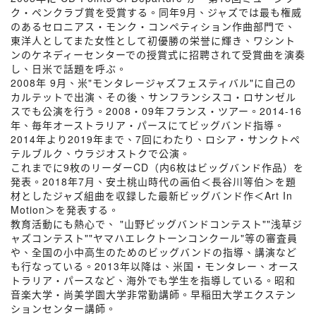
ク・ペンクラブ賞を受賞する。同年9月、ジャズでは最も権威
のあるセロニアス・モンク・コンペティション作曲部門で、
東洋人としてまた女性として初優勝の栄誉に輝き、ワシント
ンのケネディーセンターでの授賞式に招聘されて受賞曲を演奏
し、日米で話題を呼ぶ。
2008年 9月、米"モンタレージャズフェスティバル"に自己の
カルテットで出演、その後、サンフランシスコ・ロサンゼル
スでも公演を行う。2008・09年フランス・ツアー。2014-16
年、毎年オーストラリア・パースにてビッグバンド指導。
2014年より2019年まで、7回にわたり、ロシア・サンクトペ
テルブルク、ウラジオストクで公演。
これまでに9枚のリーダーCD（内6枚はビッグバンド作品）を
発表。2018年7月、安土桃山時代の画伯＜長谷川等伯＞を題
材としたジャズ組曲を収録した最新ビッグバンド作＜Art In
Motion＞を発表する。
教育活動にも熱心で、 "山野ビッグバンドコンテスト""浅草ジ
ャズコンテスト""ヤマハエレクトーンコンクール"等の審査員
や、全国の小中高生のためのビッグバンドの指導、講演など
も行なっている。2013年以降は、米国・モンタレー、オース
トラリア・パースなど、海外でも学生を指導している。昭和
音楽大学・尚美学園大学非常勤講師。早稲田大学エクステン
ションセンター講師。