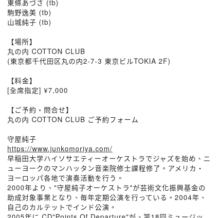
東條あづさ (tb)
駒野逸美 (tb)
山城純子 (tb)
【場所】
丸の内 COTTON CLUB
(東京都千代田区丸の内2-7-3 東京ビルTOKIA 2F)
【料金】
[全席指定] ¥7,000
【ご予約・問合せ】
丸の内 COTTON CLUB ご予約フォーム
守屋純子
https://www.junkomoriya.com/
早稲田大学ハイソサエティーオーケストラでジャズを始め、ニ
ューヨークのマンハッタン音楽院修士課程修了。アメリカ・
ヨーロッパ各地で演奏活動を行う。
2000年より、"守屋純子オーケストラ"が芸術文化振興基金の
助成対象事業となり、毎年定期公演を行っている。2004年、
自己のカルテットでインド公演。
2005年に CD"Points Of Departure"が、第18回ミュージッ