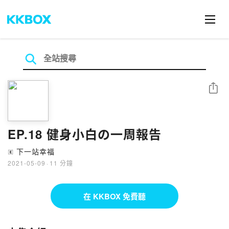
分享
EP.18 健身小白の一周報告
下一站幸福
🄴
2021-05-09
·
11 分鐘
在 KKBOX 免費聽