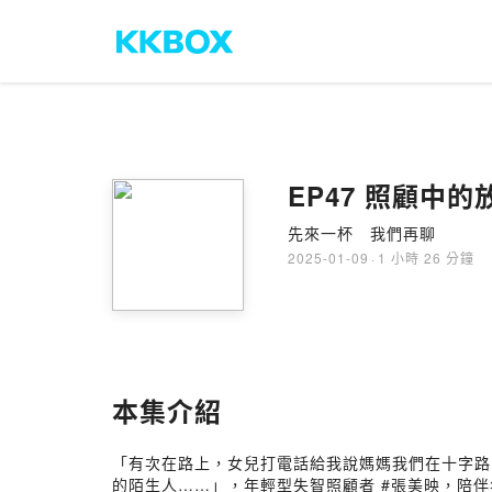
EP47 照
先來一杯 我們再聊
2025-01-09
·
1 小時 26 分鐘
本集介紹
「有次在路上，女兒打電話給我說媽媽我們在十字路
的陌生人……」，年輕型失智照顧者 #張美映，陪