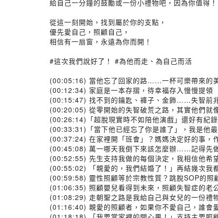
給自己一分鐘的鼓勵或一份小禮物吧，因為你值得！
⠀⠀⠀⠀⠀⠀⠀⠀⠀⠀
從這一刻開始，找到屬於你的支點，
優先愛自己，照顧自己，
相信有一扇窗，永遠為你而開！
⠀⠀⠀
#這次我們說好了！ #為他而走、為自己而活
⠀⠀⠀⠀⠀⠀⠀⠀
(00:05:16) 當他忘了回家的路……一杯可樂帶來
(00:12:34) 家庭是一本存摺，待幸福存入慢慢提領
(00:15:47) 找不到的鑰匙、褲子、金飾……失智
(00:20:05) 從零開始的失智破荒之路，其實他們
(00:26:14)「超脫現實時不如陪他演戲」還好有
(00:33:31)「當下他已經忘了你是誰了」，我是
(00:37:24) 在家裡開「班會」？媽媽決定好的事
(00:45:08) 萬一哪天我倒下來該怎麼辦……記得
(00:52:55) 先生支持我做的每個決定，我相信他
(00:55:02) 「親愛的，我們結婚了！」再結幾次
(00:59:58) 靈性照顧等於宗教性質？跳脫SOP的
(01:06:35) 照顧嬰兒看得到未來，照顧失智症
(01:08:29) 走朝聖之路是我給自己與女兒的一份禮
(01:16:40) 親愛的照顧者，如果你不愛自己，誰
(01:18:18) 「我要當家裡的開心果！」支持主要