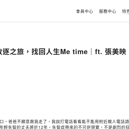
會員中心
服務中心
特
顧中的放逐之旅，找回人生Me time｜ft. 張美
口，爸爸不願意跟我走了，我說打電話看看能不能用附近親人電話
伴年輕失智的丈夫將近12年，失智症帶來的不可逆現實，不是劇烈的