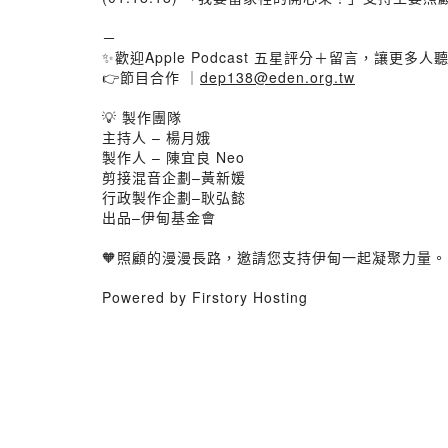
⠀⠀⠀⠀⠀⠀⠀⠀⠀⠀
－
✨歡迎Apple Podcast 五星評分＋留言，讓更多人
👉節目合作 ｜
dep138@eden.org.tw
⠀⠀⠀⠀⠀⠀⠀⠀⠀⠀⠀⠀
💡 製作團隊
主持人 – 楊月娥
製作人 – 陳宜良 Neo
剪接混音企劃–黃新媛
行政製作企劃–耿弘懿
出品–伊甸基金會
⠀⠀⠀⠀⠀⠀⠀⠀⠀⠀⠀
🧡照顧的漫漫長路，邀請您支持伊甸一起凝聚力量。
Powered by Firstory Hosting