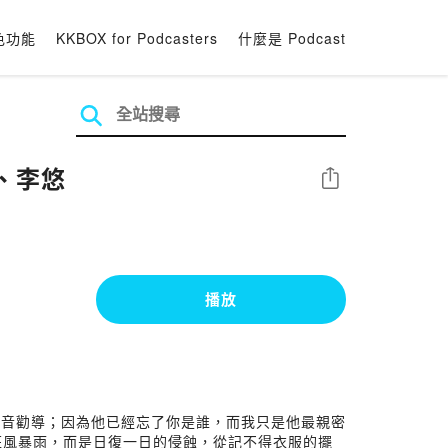
色功能
KKBOX for Podcasters
什麼是 Podcast
映、李悠
分享
播放
語音勸導；因為他已經忘了你是誰，而我只是他最親密
狂風暴雨，而是日復一日的侵蝕，從記不得衣服的擺