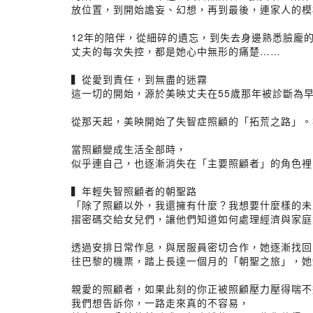
放位置，到開始譫妄、幻想，再到最後，連家人的模
⠀⠀⠀⠀⠀⠀⠀⠀⠀⠀
12年的陪伴，從細碎的遺忘，到失去身邊熟悉臉龐
丈夫的每次失控，都是她心中無形的痛楚……
⠀⠀⠀⠀⠀⠀⠀⠀⠀⠀
▍從愛到責任，到無盡的迷霧
這一切的開始，源於美映丈夫在55歲那年被診斷為
⠀⠀⠀⠀⠀⠀⠀⠀⠀⠀
從那天起，美映開始了失智症照顧的「拓荒之路」。
⠀⠀⠀⠀⠀⠀⠀⠀⠀⠀
當照顧變成生活全部時，
似乎連自己，也逐漸消失在「主要照顧者」的角色裡
⠀⠀
▍年輕失智照顧者的朝聖路
「除了照顧以外，我還擁有什麼？我想要什麼樣的未
摺密碼交給女兒們，讓他們知道如何處理經濟與家庭
⠀⠀⠀⠀⠀⠀⠀⠀⠀⠀
透過安排日常作息，與居服員密切合作，她逐漸找回自
往巴黎的機票，踏上長達一個月的「朝聖之旅」，她知
⠀⠀⠀⠀⠀⠀⠀⠀⠀⠀
親愛的照顧者，如果此刻的你正被照顧壓力壓得喘不
我們想告訴你，一路走來真的不容易，