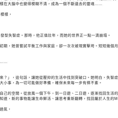
樣在大腦中也變得模糊不清，成為一個不斷遠去的靈魂……
的模樣，
早發型失智症。那時，他正值壯年，而她的世界正一點一滴崩塌。
初期，她曾嘗試平衡工作與家庭，卻一次次被現實擊垮。短短幾個月
……
來？」，這句話，讓她從壓抑的生活中找到突破口。她明白，失智
大小事，為一切可能做好準備，確保未來每一步有條不紊。
己的空間。從放風一個下午，到一日遊、二日遊，逐漸找回生活的掌控
道，新的事物能讓生命鮮活、讓思考重新翻轉，找回屬於人生的Me 
過氣，