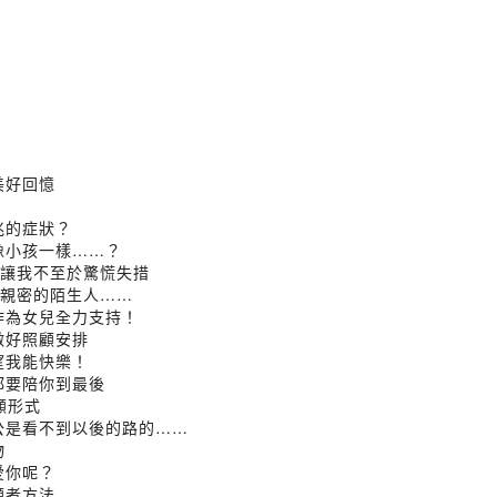
的美好回憶
前兆的症狀？
就像小孩一樣……？
紀錄讓我不至於驚慌失措
他最親密的陌生人……
，作為女兒全力支持！
先做好照顧安排
希望我能快樂！
我都要陪你到最後
照顧形式
的老公是看不到以後的路的……
物
會愛你呢？
照顧者方法