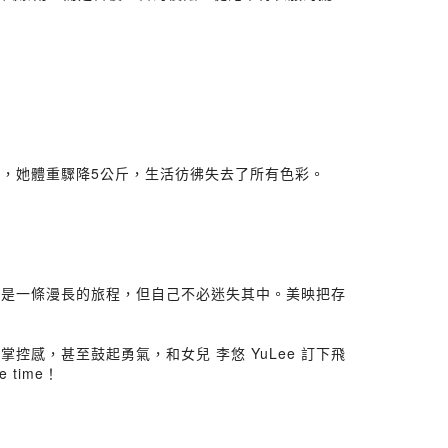
，她體重驟降5公斤，生活彷彿失去了所有色彩。
症是一條漫長的旅程，但自己不必迷失其中。美映把存
感，甚至鼓起勇氣，和女兒 李悠 YuLee 訂下飛
time！