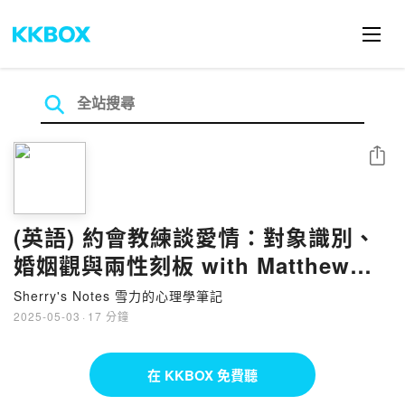
分享
(英語) 約會教練談愛情：對象識別、
婚姻觀與兩性刻板 with Matthew
Hussey 馬修·赫西
Sherry's Notes 雪力的心理學筆記
2025-05-03
·
17 分鐘
在 KKBOX 免費聽