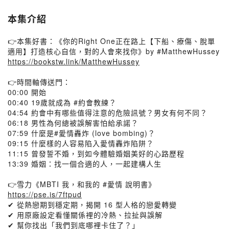
本集介紹
👉本集好書：《你的Right One正在路上【下船、療傷、脫單
適用】打造核心自信，對的人會來找你》by #MatthewHussey
https://bookstw.link/MatthewHussey
👉時間軸傳送門：
00:00 開始
00:40 19歲就成為 #約會教練？
04:54 約會中有哪些值得注意的危險訊號？男女有何不同？
06:18 男性為何總被誤解害怕給承諾？
07:59 什麼是#愛情轟炸 (love bombing)？
09:15 什麼樣的人容易陷入愛情轟炸陷阱？
11:15 曾發誓不婚，到如今體驗婚姻美好的心路歷程
13:39 婚姻：找一個合適的人，一起建構人生
👉雪力《MBTI 我，和我的 #愛情 說明書》
https://pse.is/7ftpud
✔ 從熱戀期到穩定期，揭開 16 型人格的戀愛轉變
✔ 用原廠設定看懂關係裡的冷熱、拉扯與誤解
✔ 幫你找出「我們到底哪裡卡住了？」