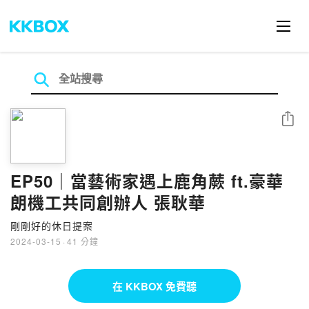
分享
EP50｜當藝術家遇上鹿角蕨 ft.豪華
朗機工共同創辦人 張耿華
剛剛好的休日提案
2024-03-15
·
41 分鐘
在 KKBOX 免費聽