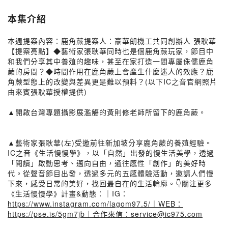
本集介紹
本週提案內容：鹿角蕨提案人：豪華朗機工共同創辦人 張耿華
【提案亮點】◆藝術家張耿華同時也是個鹿角蕨玩家，節目中
和我們分享其中養殖的趣味，甚至在家打造一間專屬侏儒鹿角
蕨的房間？◆時間作用在鹿角蕨上會產生什麼迷人的效應？鹿
角蕨型態上的改變與差異更是難以預料？(以下IC之音官網照片
由來賓張耿華授權提供)
▲開啟台灣專題攝影展濫觴的黃則修老師所留下的鹿角蕨。
▲藝術家張耿華(左)受邀前往新加坡分享鹿角蕨的養殖經驗。
IC之音《生活慢慢學》，以「自然」出發的慢生活美學，透過
「閱讀」啟動思考、邁向自由，通往感性「創作」的美好時
代。從聲音節目出發，透過多元的五感體驗活動，邀請人們慢
下來，感受日常的美好，找回最自在的生活輪廓。👇關注更多
《生活慢慢學》計畫&動態：｜IG：
https://www.instagram.com/lagom97.5/｜WEB：
https://pse.is/5gm7jb｜合作來信：service@ic975.com