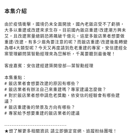
本集介紹
由於疫情衝擊，國境仍未全面開放，國內老飯店受不了虧損，
大多以重建或改建來求生存。目前國內飯店重建/改建潮方興未
艾，且改建案量總銷恐將飆破千億元，這麼多飯店業者想要做
重建/改建，有多少眉角要注意的呢？而飯店重建/改建後能轉變
為哪4大類型呢？今天又再度請到危老重建的專家，安信建經全
案管理顧問葉智勳經理來為您解析，千萬要聽到最後喔！
客座嘉賓：安信建經建築開發部—葉智勳經理
本集重點：
# 飯店業者會想要改建的原因有哪些？
# 飯店業者有辦法自己來重建嗎？專家建議怎麼做？
# 對於飯店業者想申請危老獎勵，依安信的經驗會有哪些建
議？
# 飯店重建後的榮景及方向有哪些？
# 專家給予想要重建的飯店業者的建議
-----------------------------------
★想了解更多相關資訊 請立即鎖定官網、追蹤粉絲團哦！