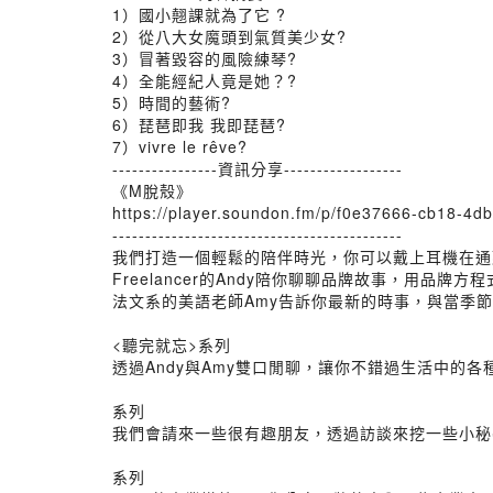
1）國小翹課就為了它 ?
2）從八大女魔頭到氣質美少女?
3）冒著毀容的風險練琴?
4）全能經紀人竟是她？?
5）時間的藝術?
6）琵琶即我 我即琵琶?
7）vivre le rêve?
----------------資訊分享------------------
《M脫殼》
https://player.soundon.fm/p/f0e37666-cb18-4
--------------------------------------------
我們打造一個輕鬆的陪伴時光，你可以戴上耳機在通
Freelancer的Andy陪你聊聊品牌故事，用品
法文系的美語老師Amy告訴你最新的時事，與當季
<聽完就忘>系列
透過Andy與Amy雙口閒聊，讓你不錯過生活中的各
系列
我們會請來一些很有趣朋友，透過訪談來挖一些小秘
系列