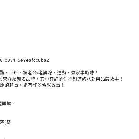
db8-b831-5e9eafcc8ba2
勤、上班、被老公/老婆唸、運動、做家事時聽！
牌方程式來介紹知名品牌，其中有許多你不知道的八卦與品牌故事！
節慶的趣事，還有許多傳說故事！
種樂趣。
密(疑