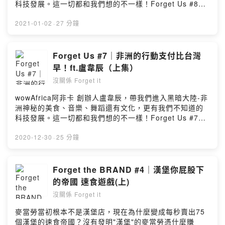
陪你聊聊品牌故事，用品牌方程式來介紹知名品牌，其中
科技發展。這一切都和我們想的不一樣！Forget Us #8｜
入、冠名、詢問請來信podcastforgetit@gmail.com------
有許多你不知道的八卦與品牌故事！法文系的美語老師
黑暗大陸成為世界之光！ft.盧韋辰（下集）-------------內
--------------------------------------請我們喝杯咖啡，你的
Amy告訴你最新的時事，與當季節慶的趣事，還有許多傳
容摘要-------------------(00:02:40) 除了品酒你品過辣椒
2021-01-02
·
27 分鐘
支持是我們創作的動力
說故事！<聽完就忘>系列透過Andy與Amy雙口閒聊，讓你
醬(00:04:30) 非洲人最愛的台菜竟然是！？(00:07:00) 非
https://open.firstory.me/join/forgetit＃品牌故事 ＃教育
不錯過生活中的各種樂趣。系列我們會請來一些很有趣朋
洲街舞你看過嗎？(00:10:36) 女性也有割禮?!(00:12:50)
#節慶 #傳說故事 #生活Powered by Firstory Hosting
友，透過訪談來挖一些小秘密(疑系列Andy的專業導航，跟
非洲人看的連續劇你猜不到(00:17:30) 救世主病就是說你
Forget Us #7｜非洲的行動支付比台灣
你分享品牌故事與一些企業大八卦。按讚我們的粉絲專
(00:20:00) 黑暗大陸其實是潛力股----------------資訊分
早！ft.盧韋辰（上集）
頁，別錯過最新上架資訊
享------------------《wowAfrica阿非卡》
https://www.facebook.com/Podcastforgetit/追蹤我們的
沒關係 Forget it
https://wowafrica.tw/《神秘辣椒醬》
IG，偷偷窺視Amy在幹嘛
https://www.wowafricaliving.com/collections/africa-
wowAfrica阿非卡 創辦人盧韋辰，帶我們進入黑暗大陸-非
https://www.instagram.com/podcast_forget_it/業配置
chilli--------------------------------------------在這裡，兩個
洲神秘的美食、音樂、舞蹈還有文化，更有我們不知道的
入、冠名、詢問請來信podcastforgetit@gmail.com------
被Podcast耽誤的年輕人陪伴你度過厭世的每一天。Andy
科技發展。這一切都和我們想的不一樣！Forget Us #7｜
--------------------------------------請我們喝杯咖啡，你的
陪你談談品牌，Amy陪你聊聊教育。真的不用記得我們的
非洲的行動支付比台灣早！ft.盧韋辰（上集）-------------
支持是我們創作的動力
內容，只要記得訂閱與五星評價就好。按讚我們的粉絲專
內容摘要-------------------(00:02:00) 來自火星的來賓
2020-12-30
·
25 分鐘
https://open.firstory.me/join/forgetit＃品牌故事 ＃教育
頁，別錯過最新上架資訊
(00:03:40) 非洲行動支付比台灣早(00:06:25) 來一杯非洲
#節慶 #傳說故事 #生活Powered by Firstory Hosting
https://www.facebook.com/Podcastforgetit/追蹤我們的
讓你醉(00:08:00) 井底之蛙當夠了嗎？(00:13:12) 非洲都
IG，偷偷窺視Amy在幹嘛
吃臭酸抹布(00:19:30) 非洲人就在你身邊----------------資
Forget the BRAND #4｜漢堡你屁股下
https://www.instagram.com/podcast_forget_it/業配置
訊分享------------------《wowAfrica阿非卡》
的帝國 速食遊戲(上)
入、冠名、詢問請來信podcastforgetit@gmail.com------
https://wowafrica.tw/《神秘辣椒醬》
--------------------------------------請我們喝杯咖啡，你的
沒關係 Forget it
https://www.wowafricaliving.com/collections/africa-
支持是我們創作的動力
chilli--------------------------------------------在這裡，兩個
麥當勞當初根本不是漢堡店，現在為什麼變成每秒賣出75
https://open.firstory.me/join/forgetitPowered by
被Podcast耽誤的年輕人陪伴你度過厭世的每一天。Andy
個漢堡的速食帝國？沒有發明"漢堡"的麥當勞憑什麼賺
Firstory Hosting