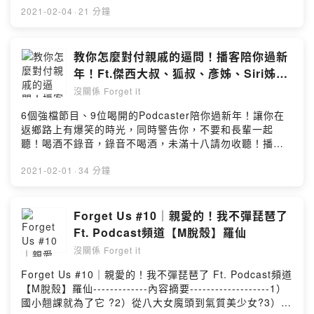
物學角度剖析，大部分的動物都有色盲….所以….我們最後
Powered by Firstory Hosting
事情#10 你不懂的生日心酸#9 男尊女卑 給我洗碗#8 訂餐
2021-02-04
·
21 分鐘
得到了一個最合理的推測!沒錯~就是「牠」!!同時身為本季
廳比中樂透還難？#7 大掃除？我不想努力了#6 親戚逼問
的最後一集，也與大家回顧一下這四個月的血淚史...?
連環炮#5 大包小包 破財時刻#4 返鄉朋友！我懂你的苦#3
Forget Us訪談系列1⃣【Forget Us #1｜爆音警告｜叔&
陪劉姥姥逛大觀園#2 Pui Pui 大塞車#1 強迫灌食 不成人
教你怎麼對付親戚的逼問！播客陪你過新
叔CP牽手受訪 Ft.傑西大叔.狐叔(上集搞笑下集有料)】
形--------------------------------------------我們打造一個輕
年！Ft.傑西大叔、狐叔、彥姊、Siri姊、
2⃣【Forget Us #2｜爆音警告｜Podcast洗腦方程式 Ft.
鬆的陪伴時光，你可以戴上耳機在通勤、上班、被老公/老
菁琪律師、凱西、奶茶
傑西大叔.狐叔(上集搞笑下集有料)】3⃣【Soundon第一檔
沒關係 Forget it
婆唸、運動、做家事時聽！Freelancer的Andy陪你聊聊品
節目主播 TK陳泰谷 Podcast真的在風口？（下集）】
牌故事，用品牌方程式來介紹知名品牌，其中有許多你不
6個強檔節目、9位喝開的Podcaster陪你過新年！讓你在
4⃣【Forget Us #9｜少數免費環遊世界的方法中 唯一可以
知道的八卦與品牌故事！法文系的美語老師Amy告訴你最
返鄉路上有爆笑的時光，同時警告你，不要和長輩一起
順便賺錢的！ft.Noniko】5⃣【Forget Us #10｜親愛的！
新的時事，與當季節慶的趣事，還有許多傳說故事！<聽完
聽！喝酒不錄音，錄音不喝酒，未滿十八請勿收聽！播客
我不彈琵琶了 Ft. Podcast頻道【M脫殼】羅仙】?聽完就
就忘>系列透過Andy與Amy雙口閒聊，讓你不錯過生活中
陪你過新年｜教你怎麼對付親戚的逼問！！Ft.傑西大叔、
忘系列1⃣【聽完就忘#10｜聖誕老公公有種你不要爬煙
的各種樂趣。系列我們會請來一些很有趣朋友，透過訪談
狐叔、彥姊、Siri姊、菁琪律師、凱西、奶茶---------------
2021-02-01
·
34 分鐘
囪】2⃣【聽完就忘#12｜世界各地20個迷信聖誕節習俗 你
來挖一些小秘密(疑系列Andy的專業導航，跟你分享品牌故
---節目傳送門------------------【這裡胡說】
才迷信 你全家都迷信】?Forget thr BRAND系列
事與一些企業大八卦。按讚我們的粉絲專頁，別錯過最新
https://open.firstory.me/story/ckkhuxbtd0ugi0864f71s
1⃣【Forget the BRAND #1｜雙尾美人魚的誘惑 邪惡的
上架資訊https://www.facebook.com/Podcastforgetit/追
hkyh/platforms【對！我們是大嬸】
Forget Us #10｜親愛的！我不彈琵琶了
綠色帝國攻佔全球 星巴克來襲】2⃣【Forget the BRAND
蹤我們的IG，偷偷窺視Amy在幹嘛
https://open.firstory.me/story/ckkif87pb3z4j0813orvm
#2｜福特的復仇計畫！企業命名能不要偷懶？】
Ft. Podcast頻道【M脫殼】羅仙
https://www.instagram.com/podcast_forget_it/業配置
syay【彼岸薄荷】
3⃣【Forget the BRAND #3｜今晚我想來點果汁機打碎咖
入、冠名、詢問請來信podcastforgetit@gmail.com------
沒關係 Forget it
https://open.firstory.me/story/ckkmjba4wphyl08488fv
啡豆 愚蠢公關寫文案】4⃣【Forget the BRAND #4｜漢
--------------------------------------請我們喝杯咖啡，你的
u48hc/platforms【沒關係forget it】
堡你屁股下的帝國 速食遊戲(上)】5⃣【Forget the
Forget Us #10｜親愛的！我不彈琵琶了 Ft. Podcast頻道
支持是我們創作的動力
https://open.firstory.me/story/ckki7zzen2y9g0830ow8
BRAND #5｜紅鼻子小丑妝的流氓叔叔 標準化你才乖乖做
【M脫殼】羅仙-------------內容摘要-------------------1）
https://open.firstory.me/join/forgetit＃品牌故事 ＃教育
wf3rr/platforms【奶茶to GO】
漢堡(中)】6⃣【Forget the BRAND #6｜麥當勞原本不想
國小翹課就為了它 ?2）從八大女魔頭到氣質美少女?3）冒
#節慶 #傳說故事 #生活Powered by Firstory Hosting
https://open.firstory.me/story/ckki8brdsrag60854om9