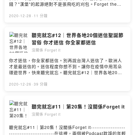
陪你談談品牌，Amy陪你聊聊教育。真的不用記得我們的
錢？"漢堡"的起源絕對不是張飛吃的刈包。Forget the
內容，只要記得訂閱與五星評價就好。按讚我們的粉絲專
BRAND #4｜漢堡你屁股下的帝國 速食遊戲(上)-----------
頁，別錯過最新上架資訊
--Forget the BRAND-------------------這是【沒關係
2020-12-28
·
11 分鐘
https://www.facebook.com/Podcastforgetit/追蹤我們的
Forget it】新的系列節目，每周會用專業但淺顯易懂方式
IG，偷偷窺視Amy在幹嘛
來跟聽眾分享一個品牌，如果有任何想了解的品牌可以在
https://www.instagram.com/podcast_forget_it/業配置
底下留言跟Andy說。-------------內容摘要------------------
聽完就忘#12｜世界各地20個迷信聖誕節
入、冠名、詢問請來信podcastforgetit@gmail.com------
-(00:01:30) 麥當勞原本不是賣漢堡(00:02:50) 生產漢堡
習俗 你才迷信 你全家都迷信
--------------------------------------請我們喝杯咖啡，你的
跟生產車一樣(00:05:50) 福特造就的漢堡帝國(00:06:45)
支持是我們創作的動力
沒關係 Forget it
漢堡的起源你想不到(00:09:30) 只教做漢堡的大學--------
https://open.firstory.me/join/forgetitPowered by
------------------------------------我們打造一個輕鬆的陪伴
你才迷信，你全家都迷信。別再說台灣人迷信了，歐洲人
Firstory Hosting
時光，你可以戴上耳機在通勤、上班、被老公/老婆唸、運
才是最迷信的。迷信程度你想不到。讓你在疫情中用耳朵
動、做家事時聽！Freelancer的Andy陪你聊聊品牌故事，
環遊世界，快來聽完就忘。聽完就忘#12｜世界各地20個
用品牌方程式來介紹知名品牌，其中有許多你不知道的八
迷信聖誕節習俗 你才迷信 你全家都迷信-------------內容摘
卦與品牌故事！法文系的美語老師Amy告訴你最新的時
要-------------------(00:04:30) 西方的重陽節(00:07:40)
2020-12-26
·
39 分鐘
事，與當季節慶的趣事，還有許多傳說故事！<聽完就忘>
萬聖的聖誕節(00:08:47) 有些迷信是有道理的⋯
系列透過Andy與Amy雙口閒聊，讓你不錯過生活中的各種
(00:13:40) 最大男人主義的國家(00:14:45) 人帥益生菌，
樂趣。系列我們會請來一些很有趣朋友，透過訪談來挖一
人醜⋯(00:19:14) 歐洲最甜聖物(00:29:40) 一定會吵架的
聽完就忘#11｜第20集！沒關係Forget it
些小秘密(疑系列Andy的專業導航，跟你分享品牌故事與一
屁孩遊戲(00:31:00) 聖誕的萬聖節(00:33:46) 穿比基尼的
些企業大八卦。按讚我們的粉絲專頁，別錯過最新上架資
沒關係 Forget it
聖誕老人-------------Podcast分享------------------《奶茶
訊https://www.facebook.com/Podcastforgetit/追蹤我們
to Go》https://www.difeny.comIG：
的IG，偷偷窺視Amy在幹嘛
https://www.instagram.com/difeny/?hl=zh-tw《‎艾維斯
聽完就忘#11｜第20集！沒關係Forget it-------------------
https://www.instagram.com/podcast_forget_it/業配置
52赫茲頻道》https://linktr.ee/avis52hertzIG：
-------------------------在這裡，兩個被Podcast耽誤的年輕