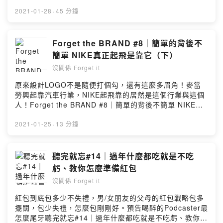
做大麥克 超高辨識度品牌(下)】7⃣【Forget the BRAND
著毀容的風險練琴?4）全能經紀人竟是她？?5）時間的藝
t8mkv/platforms【大麻煩不煩】
#7｜從賣盜版貨起家的運動品牌 打個勾勾賺5億（上）】
術?6）琵琶即我 我即琵琶?7）vivre le rêve?-------------
2021-01-28
·
45 分鐘
https://law.ghostisland.media/episodes/36喝酒不開
8⃣【Forget the BRAND #8｜簡單的背後不簡單 NIKE真
---資訊分享------------------《M脫殼》
車，開車不喝酒，未滿18歲請勿飲酒。P.S.在台灣吸食大
正起飛是靠它（下）】---------------------------------------
https://player.soundon.fm/p/f0e37666-cb18-4db8-
麻違法唷~啾咪~----------------------------------------------
-----我們打造一個輕鬆的陪伴時光，你可以戴上耳機在通
b831-5e9eafcc8ba2----------------------------------------
Forget the BRAND #8｜簡單的背後不
--------我們打造一個輕鬆的陪伴時光，你可以戴上耳機在
勤、上班、被老公/老婆唸、運動、做家事時聽！
----我們打造一個輕鬆的陪伴時光，你可以戴上耳機在通
簡單 NIKE真正起飛是靠它（下）
通勤、上班、被老公/老婆唸、運動、做家事時聽！
Freelancer的Andy陪你聊聊品牌故事，用品牌方程式來介
勤、上班、被老公/老婆唸、運動、做家事時聽！
Freelancer的Andy陪你聊聊品牌故事，用品牌方程式來介
沒關係 Forget it
紹知名品牌，其中有許多你不知道的八卦與品牌故事！法
Freelancer的Andy陪你聊聊品牌故事，用品牌方程式來介
紹知名品牌，其中有許多你不知道的八卦與品牌故事！法
文系的美語老師Amy告訴你最新的時事，與當季節慶的趣
紹知名品牌，其中有許多你不知道的八卦與品牌故事！法
原來設計LOGO不是隨便打個勾，還有這麼多眉角！麥當
文系的美語老師Amy告訴你最新的時事，與當季節慶的趣
事，還有許多傳說故事！<聽完就忘>系列透過Andy與Amy
文系的美語老師Amy告訴你最新的時事，與當季節慶的趣
勞興起靠汽車行業，NIKE起飛靠的居然是這個行業與這個
事，還有許多傳說故事！<聽完就忘>系列透過Andy與Amy
雙口閒聊，讓你不錯過生活中的各種樂趣。系列我們會請
事，還有許多傳說故事！<聽完就忘>系列透過Andy與Amy
人！Forget the BRAND #8｜簡單的背後不簡單 NIKE真
雙口閒聊，讓你不錯過生活中的各種樂趣。系列我們會請
來一些很有趣朋友，透過訪談來挖一些小秘密(疑系列Andy
雙口閒聊，讓你不錯過生活中的各種樂趣。系列我們會請
正起飛是靠它（下）-------------Forget the BRAND------
來一些很有趣朋友，透過訪談來挖一些小秘密(疑系列Andy
的專業導航，跟你分享品牌故事與一些企業大八卦。按讚
來一些很有趣朋友，透過訪談來挖一些小秘密(疑系列Andy
-------------這是【沒關係Forget it】的品牌故事節目，每
2021-01-25
·
13 分鐘
的專業導航，跟你分享品牌故事與一些企業大八卦。按讚
我們的粉絲專頁，別錯過最新上架資訊
的專業導航，跟你分享品牌故事與一些企業大八卦。-------
周會用淺顯易懂加一點點專業的方式來跟聽眾分享一個品
我們的粉絲專頁，別錯過最新上架資訊
https://www.facebook.com/Podcastforgetit/追蹤我們的
---------------
牌，如果有任何想了解的品牌可以在底下留言跟Andy說。-
https://www.facebook.com/Podcastforgetit/追蹤我們的
IG，偷偷窺視Amy在幹嘛
FBhttps://www.facebook.com/PodcastforgetitIGhttps:/
------------內容摘要-------------------1) 簡單的背後不簡單
聽完就忘#14｜過年什麼都吃就是不吃
IG，偷偷窺視Amy在幹嘛
https://www.instagram.com/podcast_forget_it/業配置
/www.instagram.com/podcast_forget_it-----------------
2) 三步驟設計出世界級LOGO3) 被鞋業耽誤的設計公司4)
https://www.instagram.com/podcast_forget_it/業配置
虧、教你怎麼準備紅包
入、冠名、詢問請來信podcastforgetit@gmail.com------
-----合作、業配、洽詢請來信
會飛的球鞋5) Just do it 竟然是連環殺人魔的口號---------
入、冠名、詢問請來信podcastforgetit@gmail.com------
--------------------------------------請我們喝杯咖啡，你的
podcastforgetit@gmail.com----------------------也歡迎
沒關係 Forget it
-----------------------------------我們打造一個輕鬆的陪伴
--------------------------------------請我們喝杯咖啡，你的
支持是我們創作的動力
請我們喝杯咖啡支持創作
時光，你可以戴上耳機在通勤、上班、被老公/老婆唸、運
支持是我們創作的動力
紅包到底包多少不失禮，男/女朋友的父母的紅包戰略包多
https://open.firstory.me/join/forgetit＃品牌故事 ＃教育
~https://open.firstory.me/join/forgetit#品牌 #CIS #教
動、做家事時聽！Freelancer的Andy陪你聊聊品牌故事，
https://open.firstory.me/join/forgetitPowered by
擺闊，包少失禮，怎麼包剛剛好。預告喝醉的Podcaster最
#節慶 #傳說故事 #生活Powered by Firstory Hosting
育 #節日 #品牌故事Powered by Firstory Hosting
用品牌方程式來介紹知名品牌，其中有許多你不知道的八
Firstory Hosting
怎麼尾牙聽完就忘#14｜過年什麼都吃就是不吃虧、教你怎