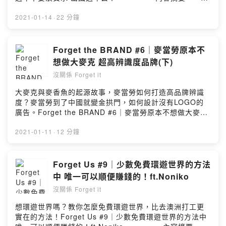
最新的時事，與當季節慶的趣事，還有許多傳說故事！<聽
-----------1）把水鴛鴦插在XX上！2）喝醉吐在老闆身上
完就忘>系列透過Andy與Amy雙口閒聊，讓你不錯過生活
就是爽3）年糕的魅力4）紅白歌唱大賽的起源5）對你愛的
2021-01-14
·
22 分鐘
中的各種樂趣。系列我們會請來一些很有趣朋友，透過訪
人噴水-------------Podcast分享------------------《YA!
談來挖一些小秘密(疑系列Andy的專業導航，跟你分享品牌
Let's Taiwan》https://yaletstaiwan.firstory.io/IG：
故事與一些企業大八卦。按讚我們的粉絲專頁，別錯過最
https://www.instagram.com/yaletstaiwan.podcast/《‎解
Forget the BRAND #6｜麥當勞原本不
新上架資訊https://www.facebook.com/Podcastforgetit/
鎖地球》https://allmy.bio/UnlockTheEarthIG：
想做大麥克 超高辨識度品牌(下)
追蹤我們的IG，偷偷窺視Amy在幹嘛
https://www.instagram.com/unlock.the.earth.podcast-
https://www.instagram.com/podcast_forget_it/業配置
沒關係 Forget it
-------------------------------------------我們打造一個輕鬆
入、冠名、詢問請來信podcastforgetit@gmail.com------
的陪伴時光，你可以戴上耳機在通勤、上班、被老公/老婆
大麥克與麥香魚的起源故事，麥當勞如何打造高品牌辨識
--------------------------------------請我們喝杯咖啡，你的
唸、運動、做家事時聽！Freelancer的Andy陪你聊聊品牌
度？麥當勞到了中國就變金拱門，如何設計沒有LOGO的
支持是我們創作的動力
故事，用品牌方程式來介紹知名品牌，其中有許多你不知
廣告。Forget the BRAND #6｜麥當勞原本不想做大麥克
https://open.firstory.me/join/forgetit＃品牌故事 ＃教育
道的八卦與品牌故事！法文系的美語老師Amy告訴你最新
超高辨識度品牌(下)-------------Forget the BRAND-------
#節慶 #傳說故事 #生活Powered by Firstory Hosting
的時事，與當季節慶的趣事，還有許多傳說故事！<聽完就
------------這是【沒關係Forget it】新的系列節目，每周
2021-01-11
·
12 分鐘
忘>系列透過Andy與Amy雙口閒聊，讓你不錯過生活中的
會用專業但淺顯易懂方式來跟聽眾分享一個品牌，如果有
各種樂趣。系列我們會請來一些很有趣朋友，透過訪談來
任何想了解的品牌可以在底下留言跟Andy說。-------------
挖一些小秘密(疑系列Andy的專業導航，跟你分享品牌故事
內容摘要-------------------(00:03:50) 你差點吃不到的大
Forget Us #9｜少數免費環遊世界的方法
與一些企業大八卦。按讚我們的粉絲專頁，別錯過最新上
麥克與麥香魚(00:05:50) 示範如何賺屁孩的錢(00:07:30)
中 唯一可以順便賺錢的！ft.Noniko
架資訊https://www.facebook.com/Podcastforgetit/追蹤
麥當勞視覺設計(00:11:20) 打造最高辨識度的品牌--------
我們的IG，偷偷窺視Amy在幹嘛
沒關係 Forget it
------------------------------------我們打造一個輕鬆的陪伴
https://www.instagram.com/podcast_forget_it/業配置
時光，你可以戴上耳機在通勤、上班、被老公/老婆唸、運
想環遊世界嗎？教你怎麼免費環遊世界，比去澳洲打工更
入、冠名、詢問請來信podcastforgetit@gmail.com------
動、做家事時聽！Freelancer的Andy陪你聊聊品牌故事，
實在的方法！Forget Us #9｜少數免費環遊世界的方法中
--------------------------------------請我們喝杯咖啡，你的
用品牌方程式來介紹知名品牌，其中有許多你不知道的八