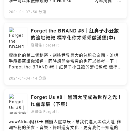
唯一可以順便賺錢的！ft.Noniko-------------內容摘要-----
支持是我們創作的動力
卦與品牌故事！法文系的美語老師Amy告訴你最新的時
--------------(00:05:00) 你玩的音樂是媽媽失敗的投資
https://open.firstory.me/join/forgetit＃品牌故事 ＃教育
事，與當季節慶的趣事，還有許多傳說故事！<聽完就忘>
嗎？(00:11:20) 懶到不行的旅遊方式(00:14:30) 無政府的
2021-01-07
·
50 分鐘
#節慶 #傳說故事 #生活Powered by Firstory Hosting
系列透過Andy與Amy雙口閒聊，讓你不錯過生活中的各種
最佳賺錢方式(00:16:00) 郵輪上竟然有這種設施！
樂趣。系列我們會請來一些很有趣朋友，透過訪談來挖一
(00:19:00) 在船上生病怎麼辦？(00:23:50) 天下沒有免費
些小秘密(疑系列Andy的專業導航，跟你分享品牌故事與一
的住宿(00:33:00) 新手郵輪教戰手冊(00:40:30) 小學生吹
Forget the BRAND #5｜紅鼻子小丑妝
些企業大八卦。按讚我們的粉絲專頁，別錯過最新上架資
的直笛當首席----------------資訊分享------------------《郵
的流氓叔叔 標準化你才乖乖做漢堡(中)
訊https://www.facebook.com/Podcastforgetit/追蹤我們
輪女孩》YT：
的IG，偷偷窺視Amy在幹嘛
沒關係 Forget it
https://www.youtube.com/user/nonikohFB：
https://www.instagram.com/podcast_forget_it/業配置
https://www.facebook.com/CruiseLifeDiary-------------
標準化的第二個秘密，創造世界最大的包租公帝國。流氓
入、冠名、詢問請來信podcastforgetit@gmail.com------
-------------------------------我們打造一個輕鬆的陪伴時
手段揭密讓你知道，同時想開麥當勞的也可以參考一下！
--------------------------------------請我們喝杯咖啡，你的
光，你可以戴上耳機在通勤、上班、被老公/老婆唸、運
Forget the BRAND #5｜紅鼻子小丑妝的流氓叔叔 標準化
支持是我們創作的動力
動、做家事時聽！Freelancer的Andy陪你聊聊品牌故事，
你才乖乖做漢堡(中)-------------Forget the BRAND-------
https://open.firstory.me/join/forgetit＃品牌故事 ＃教育
用品牌方程式來介紹知名品牌，其中有許多你不知道的八
------------這是【沒關係Forget it】新的系列節目，每周
2021-01-04
·
14 分鐘
#節慶 #傳說故事 #生活Powered by Firstory Hosting
卦與品牌故事！法文系的美語老師Amy告訴你最新的時
會用專業但淺顯易懂方式來跟聽眾分享一個品牌，如果有
事，與當季節慶的趣事，還有許多傳說故事！<聽完就忘>
任何想了解的品牌可以在底下留言跟Andy說。-------------
系列透過Andy與Amy雙口閒聊，讓你不錯過生活中的各種
內容摘要-------------------(00:03:50) 全球最大餐廳裡沒
Forget Us #8｜黑暗大陸成為世界之光！
樂趣。系列我們會請來一些很有趣朋友，透過訪談來挖一
有這個職位！(00:07:30) 博士與小學畢業誰炸薯條好吃
ft.盧韋辰（下集）
些小秘密(疑系列Andy的專業導航，跟你分享品牌故事與一
(00:10:50) 被漢堡耽誤的地皮大亨(00:12:15) 紅鼻子小丑
些企業大八卦。按讚我們的粉絲專頁，別錯過最新上架資
沒關係 Forget it
的流氓手段--------------------------------------------我們打
訊https://www.facebook.com/Podcastforgetit/追蹤我們
造一個輕鬆的陪伴時光，你可以戴上耳機在通勤、上班、
wowAfrica阿非卡 創辦人盧韋辰，帶我們進入黑暗大陸-非
的IG，偷偷窺視Amy在幹嘛
被老公/老婆唸、運動、做家事時聽！Freelancer的Andy
洲神秘的美食、音樂、舞蹈還有文化，更有我們不知道的
https://www.instagram.com/podcast_forget_it/業配置