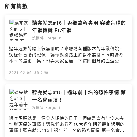
讓你不錯過生活中的各種樂趣。
所有集數
系列
請來一些很有趣朋友
聽完就忘#16｜返鄉路程專用 突破盲腸的
透過訪談來挖一些小秘密(疑?
年獸傳說 Ft.年獸
系列
沒關係 Forget it
Andy的專業導航
過年返鄉的路上很無聊嗎？來聽聽各種版本的年獸傳說。
跟你分享品牌故事與一些企業大八卦。
突破你盲腸的想像！讓你返鄉路上絕對不無聊。同時身為
----------------------
本季的最後一集，也與大家回顧一下這四個月的血淚史。
FB
超萌可怕的“年年”吃人獸，今天就攜帶他的女伴「夕獸姑
https://www.facebook.com/Podcastforgetit
娘」，在過年期間和大家拜年!!年年獸敲敲門說:「年年年
2021-02-09
·
36 分鐘
IG
~」(新年快樂，快出來讓我吃)，請千萬要記得用鞭炮迎接
https://www.instagram.com/podcast_forget_it
他，然後他就會嚇的屁股尿流跑掉!到底除夕的名字從那兒
----------------------
來的呢?為什麼不叫除年?除獸?這個超萌又恐怖的年獸，到
聽完就忘#15｜過年前十名的恐怖事情 第
合作、業配、洽詢請來信
底何方神聖?根據史料得到的分析結果，我們現在有的的線
podcastforgetit@gmail.com
一名會崩潰！
索是:1)吃人2)不冬眠3)害怕聲響與火光4)害怕紅色5)從山
----------------------
沒關係 Forget it
上來6)會破壞莊稼7)獨角獨眼排除很可能被杜撰的吃人，
也歡迎請我們喝杯咖啡支持創作~
還有幾乎所有動物都會害怕的聲響跟火光之外，剩下兩個:
https://pay.firstory.me/user/forgetit
過年明明就是一個令人期待的日子，但總是會有些令人害
不冬眠和害怕紅色。合理推測，如果這個動物會嚇人，一
怕與頭痛的事情！讓我們來看看10大過年期間最怕遇到的
定是個不小的動物，此外，在亞洲地區，不冬眠且從山上
#品牌 #CIS #教育 #節日 #品牌故事
事情！聽完就忘#15｜過年前十名的恐怖事情 第一名會崩
來的動物有: 牛、山豬、猴子、大老鼠(誤)…再進一步以生
潰！-------------內容摘要-------------------?過年10大討厭