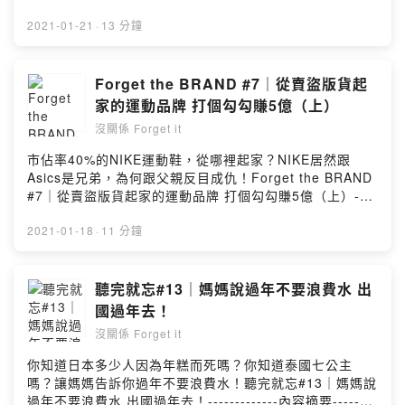
卦與品牌故事！法文系的美語老師Amy告訴你最新的時
麼準備紅包-------------內容摘要-------------------1) 挑戰
事，與當季節慶的趣事，還有許多傳說故事！<聽完就忘>
過年洗腦歌?2) 爆音警告⚠️3) 包紅內的藝術?4) 教你賺紅
2021-01-21
·
13 分鐘
系列透過Andy與Amy雙口閒聊，讓你不錯過生活中的各種
包的小心機?5) 另一半的紅包如何處理?--------------------
樂趣。系列我們會請來一些很有趣朋友，透過訪談來挖一
------------------------我們打造一個輕鬆的陪伴時光，你可
些小秘密(疑系列Andy的專業導航，跟你分享品牌故事與一
以戴上耳機在通勤、上班、被老公/老婆唸、運動、做家事
Forget the BRAND #7｜從賣盜版貨起
些企業大八卦。按讚我們的粉絲專頁，別錯過最新上架資
時聽！Freelancer的Andy陪你聊聊品牌故事，用品牌方程
家的運動品牌 打個勾勾賺5億（上）
訊https://www.facebook.com/Podcastforgetit/追蹤我們
式來介紹知名品牌，其中有許多你不知道的八卦與品牌故
的IG，偷偷窺視Amy在幹嘛
沒關係 Forget it
事！法文系的美語老師Amy告訴你最新的時事，與當季節
https://www.instagram.com/podcast_forget_it/業配置
慶的趣事，還有許多傳說故事！<聽完就忘>系列透過Andy
市佔率40%的NIKE運動鞋，從哪裡起家？NIKE居然跟
入、冠名、詢問請來信podcastforgetit@gmail.com------
與Amy雙口閒聊，讓你不錯過生活中的各種樂趣。系列我
Asics是兄弟，為何跟父親反目成仇！Forget the BRAND
--------------------------------------請我們喝杯咖啡，你的
們會請來一些很有趣朋友，透過訪談來挖一些小秘密(疑系
#7｜從賣盜版貨起家的運動品牌 打個勾勾賺5億（上）----
支持是我們創作的動力
列Andy的專業導航，跟你分享品牌故事與一些企業大八
---------Forget the BRAND-------------------這是【沒關
https://open.firstory.me/join/forgetitPowered by
卦。按讚我們的粉絲專頁，別錯過最新上架資訊
係Forget it】新的系列節目，每周會用專業但淺顯易懂方
2021-01-18
·
11 分鐘
Firstory Hosting
https://www.facebook.com/Podcastforgetit/追蹤我們的
式來跟聽眾分享一個品牌，如果有任何想了解的品牌可以
IG，偷偷窺視Amy在幹嘛
在底下留言跟Andy說。-------------內容摘要---------------
https://www.instagram.com/podcast_forget_it/業配置
----1) 地攤貨起家2) 用別人技術自己賣3) 讓NIKE起飛的
聽完就忘#13｜媽媽說過年不要浪費水 出
入、冠名、詢問請來信podcastforgetit@gmail.com------
XX鞋4) 穿上它！希臘勝利女神與你同在5) 打個勾勾賺5憶
國過年去！
--------------------------------------請我們喝杯咖啡，你的
美金--------------------------------------------我們打造一個
支持是我們創作的動力
沒關係 Forget it
輕鬆的陪伴時光，你可以戴上耳機在通勤、上班、被老公/
https://open.firstory.me/join/forgetit＃品牌故事 ＃教育
老婆唸、運動、做家事時聽！Freelancer的Andy陪你聊聊
你知道日本多少人因為年糕而死嗎？你知道泰國七公主
#節慶 #傳說故事 #生活Powered by Firstory Hosting
品牌故事，用品牌方程式來介紹知名品牌，其中有許多你
嗎？讓媽媽告訴你過年不要浪費水！聽完就忘#13｜媽媽說
不知道的八卦與品牌故事！法文系的美語老師Amy告訴你
過年不要浪費水 出國過年去！-------------內容摘要--------