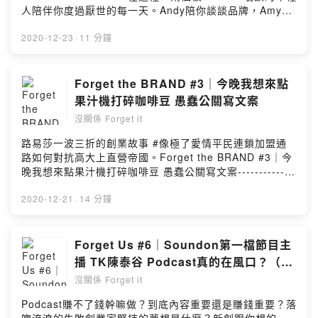
入、冠名、詢問請來信podcastforgetit@gmail.com------
https://www.instagram.com/avis52hertz/----------------
人陪伴你度過厭世的每一天。Andy陪你談談品牌，Amy陪
--------------------------------------請我們喝杯咖啡，你的
----------------------------在這裡，兩個被Podcast耽誤的
你聊聊教育。真的不用記得我們的內容，只要記得訂閱與
支持是我們創作的動力
年輕人陪伴你度過厭世的每一天。Andy陪你談談品牌，
五星評價就好。按讚我們的粉絲專頁，別錯過最新上架資
2020-12-23
·
11 分鐘
https://open.firstory.me/join/forgetit＃品牌故事 ＃教育
Amy陪你聊聊教育。真的不用記得我們的內容，只要記得
訊https://www.facebook.com/Podcastforgetit/追蹤我們
#節慶 #傳說故事 #生活Powered by Firstory Hosting
訂閱與五星評價就好。按讚我們的粉絲專頁，別錯過最新
的IG，偷偷窺視Amy在幹嘛
上架資訊https://www.facebook.com/Podcastforgetit/追
https://www.instagram.com/podcast_forget_it/業配置
Forget the BRAND #3｜今晚我想來點
蹤我們的IG，偷偷窺視Amy在幹嘛
入、冠名、詢問請來信podcastforgetit@gmail.com------
果汁機打碎咖啡豆 愚蠢公關寫文案
https://www.instagram.com/podcast_forget_it/業配置
--------------------------------------請我們喝杯咖啡，你的
沒關係 Forget it
入、冠名、詢問請來信podcastforgetit@gmail.com------
支持是我們創作的動力
--------------------------------------請我們喝杯咖啡，你的
https://open.firstory.me/join/forgetitPowered by
路易莎一波三折的創業故事 #像極了愛情平民連鎖加盟通
支持是我們創作的動力
Firstory Hosting
路如何對抗高大上直營帝國。Forget the BRAND #3｜今
https://open.firstory.me/join/forgetitPowered by
晚我想來點果汁機打碎咖啡豆 愚蠢公關寫文案-------------
Firstory Hosting
Forget the BRAND-------------------這是【沒關係Forget
it】新的系列節目，每周會用專業但淺顯易懂方式來跟聽眾
2020-12-21
·
14 分鐘
分享一個品牌，如果有任何想了解的品牌可以在底下留言
跟Andy說。-------------內容摘要-------------------
(00:02:10) 咖啡廳密度最高不是巴黎(00:02:50) 地表最執
Forget Us #6｜Soundon第一檔節目主
著的咖啡控(00:04:44) 路易莎四字致勝關鍵(00:09:40) 愚
播 TK陳泰谷 Podcast真的在風口？（下
蠢公關的文案(00:11:55) 三年開1間vs一年開50間
集）
沒關係 Forget it
(00:13:10) 女戰神祝福的咖啡豆----------------------------
----------------在這裡，兩個被Podcast耽誤的年輕人陪伴
Podcast賺不了錢幹嘛做？到底內容重要還是賺錢重要？落
你度過厭世的每一天。Andy陪你談談品牌，Amy陪你聊聊