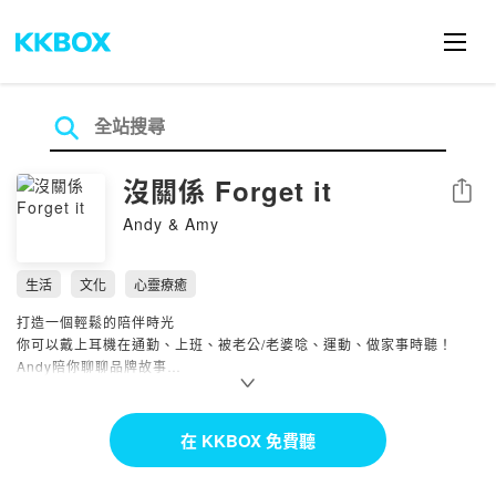
沒關係 Forget it
分享
Andy & Amy
生活
文化
心靈療癒
打造一個輕鬆的陪伴時光
你可以戴上耳機在通勤、上班、被老公/老婆唸、運動、做家事時聽！
Andy陪你聊聊品牌故事
用品牌方程式來介紹知名品牌
其中有許多你不知道的八卦與品牌故事！
在 KKBOX 免費聽
<聽完就忘>系列
透過Andy的隨口閒聊