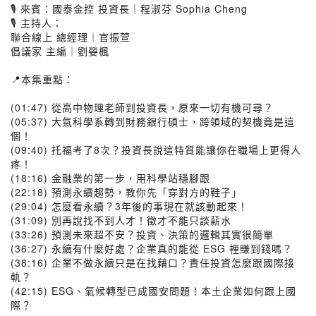
🎙️ 來賓：國泰金控 投資長｜程淑芬 Sophia Cheng
🎙️ 主持人：
聯合線上 總經理｜官振萱
倡議家 主編｜劉嫈楓
📍本集重點：
(01:47) 從高中物理老師到投資長，原來一切有機可尋？
(05:37) 大氣科學系轉到財務銀行碩士，跨領域的契機竟是這
個！
(09:40) 托福考了8次？投資長說這特質能讓你在職場上更得人
疼！
(18:16) 金融業的第一步，用科學站穩腳跟
(22:18) 預測永續趨勢，教你先「穿對方的鞋子」
(29:04) 怎麼看永續？3年後的事現在就該動起來！
(31:09) 別再說找不到人才！徵才不能只談薪水
(33:26) 預測未來超不安？投資、決策的邏輯其實很簡單
(36:27) 永續有什麼好處？企業真的能從 ESG 裡賺到錢嗎？
(38:16) 企業不做永續只是在找藉口？責任投資怎麼跟國際接
軌？
(42:15) ESG、氣候轉型已成國安問題！本土企業如何跟上國
際？