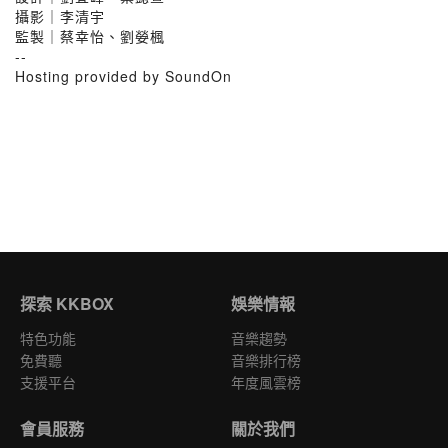
攝影｜李清宇
監製｜蔡幸怡、劉嫈楓
--
Hosting provided by SoundOn
探索 KKBOX
娛樂情報
特色功能
音樂趨勢
免費聽
音樂排行榜
支援平台
年度風雲榜
會員服務
關於我們