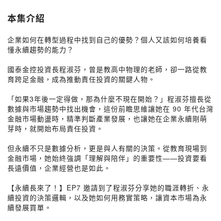
本集介紹
企業如何在轉型過程中找到自己的優勢？個人又該如何培養看
懂永續趨勢的能力？
國泰金控投資長程淑芬，曾是教高中物理的老師，卻一路從教
育跨足金融，成為推動責任投資的關鍵人物。
「如果3年後一定得做，那為什麼不現在開始？」程淑芬擅長從
數據與市場趨勢中找出機會，這份前瞻思維讓她在 90 年代台灣
金融市場動盪時，精準判斷產業發展，也讓她在企業永續剛萌
芽時，就開始布局責任投資。
但永續不只是數據分析，更是與人有關的決策。從教育現場到
金融市場，她始終強調「理解與陪伴」的重要性——投資要看
長遠價值，企業經營也是如此。
【永續長來了！】EP7 邀請到了程淑芬分享她的職涯轉折、永
續投資的決策邏輯，以及她如何用務實策略，讓資本市場為永
續發展買單。