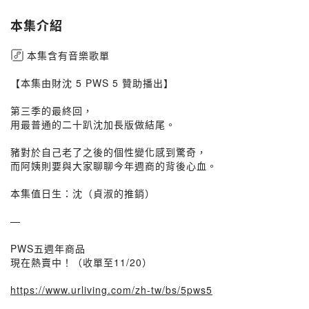
本集介紹
本集含有音樂歌單
【本集由財沈 5 PWS 5 贊助播出】
第三季的最終回，
用最普通的二十趴沈加長版做結尾。
豬對於自己老了之後的個性變化感到驚奇，
而阿姨則要與大家聊聊今年週商的背後心血。
本集值日生：沈（貞淑的推銷）
—
PWS五週年商品
現在熱賣中！（收單至11/20）
https://www.urliving.com/zh-tw/bs/5pws5