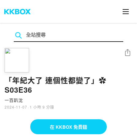
分享
「年紀大了 連個性都變了」✿
S03E36
一百趴沈
2024-11-07
·
1 小時 9 分鐘
在 KKBOX 免費聽