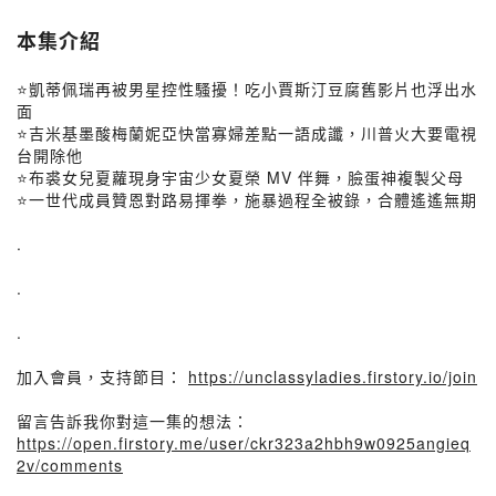
本集介紹
⭐凱蒂佩瑞再被男星控性騷擾！吃小賈斯汀豆腐舊影片也浮出水
面
⭐吉米基墨酸梅蘭妮亞快當寡婦差點一語成讖，川普火大要電視
台開除他
⭐布裘女兒夏蘿現身宇宙少女夏榮 MV 伴舞，臉蛋神複製父母
⭐一世代成員贊恩對路易揮拳，施暴過程全被錄，合體遙遙無期
.
.
.
加入會員，支持節目：
https://unclassyladies.firstory.io/join
留言告訴我你對這一集的想法：
https://open.firstory.me/user/ckr323a2hbh9w0925angieq
2v/comments