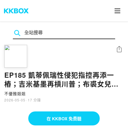
分享
EP185 凱蒂佩瑞性侵犯指控再添一
樁；吉米基墨再槓川普；布裘女兒夏
蘿幫 KPOP 女星伴舞；一世代成員爆
不優雅姐姐
發肢體衝突
2026-05-05
·
17 分鐘
在 KKBOX 免費聽