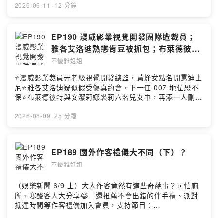
ieq2v/commentsPowered by Firstory Hosting
2026-06-11
·
12 分鐘
EP190 漫威影業視覺開發團隊遭裁員；
雅各艾洛迪熱戀肯豆被抓包；布萊德彼特
兒女刪除父親姓氏
不優雅姐姐
⭐漫威影業裁員元老級視覺開發總監，黃蜂女點名開罵迪士
尼⭐雅各艾洛迪疑似假受傷真約會，下一任 007 地位恐不
保⭐布萊德彼特與安潔莉娜裘莉六名兒女中，再添一人刪除
父親姓氏加入會員，支持節目：
https://unclassyladies.firstory.io/join留言告訴我你對這
2026-06-09
·
25 分鐘
一集的想法：
https://open.firstory.me/user/ckr323a2hbh9w0925ang
ieq2v/commentsPowered by Firstory Hosting
EP189 國外作客禮儀大不同（下）？
不優雅姐姐
（娛樂新聞 6/9 上）大人作客竟然有這些奇葩事？可怕廁
所、寒酸客人大分享😂 還推薦不會出錯的伴手禮、派對
抵達時間等作客禮儀加入會員，支持節目：
https://unclassyladies.firstory.io/join留言告訴我你對這