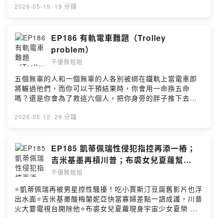
持節目： https://unclassyladies.firstory.io/join留言告訴
2026-05-19
·
19 分鐘
我你對這一集的想法：
https://open.firstory.me/user/ckr323a2hbh9w0925ang
ieq2v/commentsPowered by Firstory Hosting
EP186 有軌電車難題（Trolley
problem）
不優雅姐姐
五個無辜的人和一個無辜的人各別被綁在鐵軌上當電車即
將輾過他們，而你可以干預結果時，你會用一命換五命
嗎？還是你會為了救這六個人，把你身旁的胖子推下去
（胖子何辜）是否應該為了造福多數人，犧牲少數人的權
益包含生命？當遇到難以抉擇的道德困境時，你會怎麼
2026-05-12
·
29 分鐘
選？...加入會員，支持節目：
https://unclassyladies.firstory.io/join留言告訴我你對這
一集的想法：
EP185 凱蒂佩瑞性侵犯指控再添一樁；
https://open.firstory.me/user/ckr323a2hbh9w0925ang
吉米基墨再槓川普；布裘女兒夏蘿幫
ieq2v/commentsPowered by Firstory Hosting
KPOP 女星伴舞；一世代成員爆發肢體衝
不優雅姐姐
突
⭐凱蒂佩瑞再被男星控性騷擾！吃小賈斯汀豆腐舊影片也浮
出水面⭐吉米基墨酸梅蘭妮亞快當寡婦差點一語成讖，川普
火大要電視台開除他⭐布裘女兒夏蘿現身宇宙少女夏榮 MV