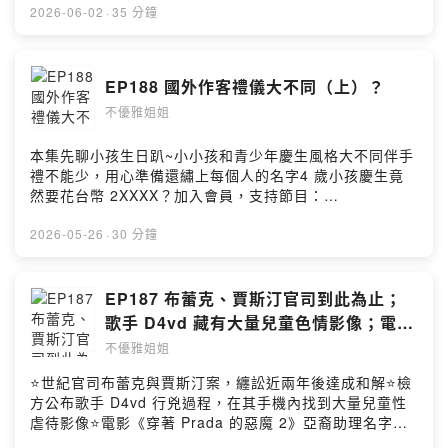
一集的想法：
2026-06-02
·
35 分鐘
https://open.firstory.me/user/ckr323a2hbh9w0925ang
ieq2v/commentsPowered by Firstory Hosting
EP188 國外作客禮儀大不同（上）？
不優雅姐姐
本集先聊小孩生日趴~小小孩和青少年慶生風格大不同伴手
禮不能少，用心準備還繡上每個人的名字4 歲小孩慶生竟
然要花台幣 2XXXX？加入會員，支持節目：
https://unclassyladies.firstory.io/join留言告訴我你對這
一集的想法：
2026-05-26
·
30 分鐘
https://open.firstory.me/user/ckr323a2hbh9w0925ang
ieq2v/commentsPowered by Firstory Hosting
EP187 布蕾克、賈斯汀官司到此為止；
歌手 D4vd 藏有大量兒童色情影像；電影
《穿著 Prada 的惡魔 2》歧視亞裔遭炎上
不優雅姐姐
⭐世紀官司布蕾克與賈斯汀案，纏訟近兩年後達成和解⭐檢
方公布歌手 D4vd 行兇過程，在其手機內找到大量兒童性
虐待影像⭐電影《穿著 Prada 的惡魔 2》亞裔助理名字像
Ching Chong，影迷揚言抵制（似乎沒用）加入會員，支