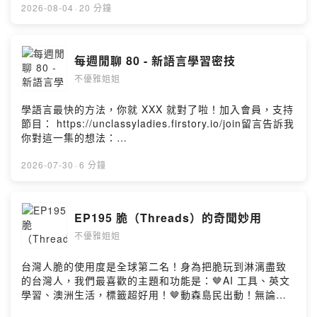
https://unclassyladies.firstory.io/join留言告訴我你對這
2026-08-04
·
20 分鐘
一集的想法：
https://open.firstory.me/user/ckr323a2hbh9w0925ang
ieq2v/commentsPowered by Firstory Hosting
每週閒聊 80 - 新語言學習密技
不優雅姐姐
學語言最快的方法，你就 XXX 就對了啦！加入會員，支持
節目： https://unclassyladies.firstory.io/join留言告訴我
你對這一集的想法：
https://open.firstory.me/user/ckr323a2hbh9w0925ang
ieq2v/commentsPowered by Firstory Hosting
2026-07-30
·
6 分鐘
EP195 脆（Threads）的奇聞妙用
不優雅姐姐
台灣人脆的使用度是全球第二名！身為把脆玩到淋漓盡致
的台灣人，我們最喜歡的主題和功能是：🤎AI 工具、英文
學習、澳洲生活，標籤超好用！🤎動森島民出動！無論尋
人尋物，在脆上找東西比偵探還要快！🤎我正式宣布，第