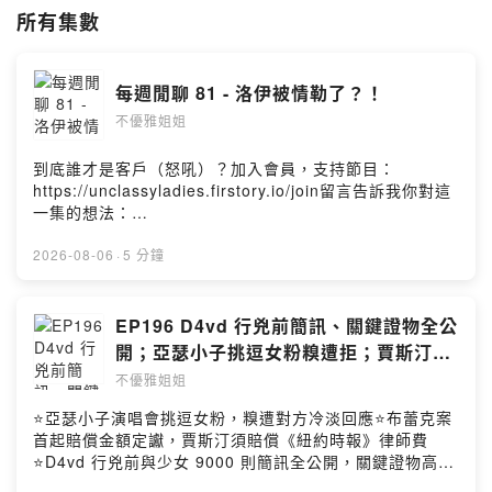
所有集數
Powered by Firstory Hosting
每週閒聊 81 - 洛伊被情勒了？！
不優雅姐姐
到底誰才是客戶（怒吼）？加入會員，支持節目：
https://unclassyladies.firstory.io/join留言告訴我你對這
一集的想法：
https://open.firstory.me/user/ckr323a2hbh9w0925ang
ieq2v/commentsPowered by Firstory Hosting
2026-08-06
·
5 分鐘
EP196 D4vd 行兇前簡訊、關鍵證物全公
開；亞瑟小子挑逗女粉糗遭拒；賈斯汀判
賠《紐約時報》IG 吐心聲
不優雅姐姐
⭐亞瑟小子演唱會挑逗女粉，糗遭對方冷淡回應⭐布蕾克案
首起賠償金額定讞，賈斯汀須賠償《紐約時報》律師費
⭐D4vd 行兇前與少女 9000 則簡訊全公開，關鍵證物高速
公路被撿到！加入會員，支持節目：