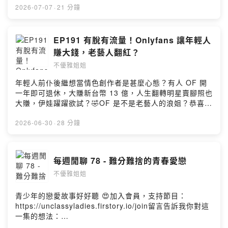
一集的想法：
2026-07-07
·
21 分鐘
https://open.firstory.me/user/ckr323a2hbh9w0925ang
ieq2v/commentsPowered by Firstory Hosting
EP191 有脫有流量！Onlyfans 讓年輕人
賺大錢，老藝人翻紅？
不優雅姐姐
年輕人前仆後繼想當情色創作者是甚麼心態？有人 OF 開
一年即可退休，大賺新台幣 13 億，人生翻轉明星賣腳照也
大賺，伊娃躍躍欲試？🤣OF 是不是老藝人的浪姐？恭喜老
藝人華麗轉身，再創事業第二春加入會員，支持節目：
https://unclassyladies.firstory.io/join留言告訴我你對這
2026-06-30
·
28 分鐘
一集的想法：
https://open.firstory.me/user/ckr323a2hbh9w0925ang
ieq2v/commentsPowered by Firstory Hosting
每週閒聊 78 - 難分難捨的青春愛戀
不優雅姐姐
青少年的戀愛故事好好聽 😍加入會員，支持節目：
https://unclassyladies.firstory.io/join留言告訴我你對這
一集的想法：
https://open.firstory.me/user/ckr323a2hbh9w0925ang