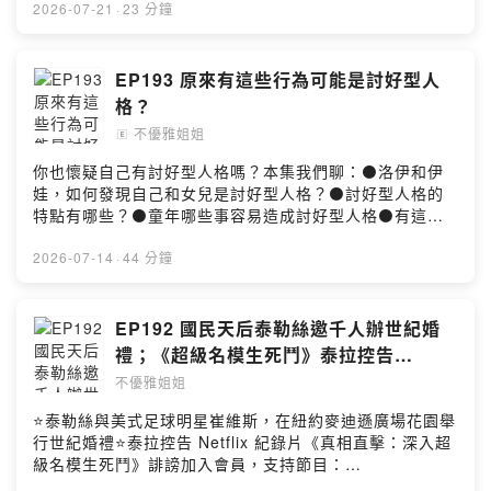
留言告訴我你對這一集的想法：
2026-07-21
·
23 分鐘
https://open.firstory.me/user/ckr323a2hbh9w0925ang
ieq2v/commentsPowered by Firstory Hosting
EP193 原來有這些行為可能是討好型人
格？
不優雅姐姐
🄴
你也懷疑自己有討好型人格嗎？本集我們聊：⚫️洛伊和伊
娃，如何發現自己和女兒是討好型人格？⚫️討好型人格的
特點有哪些？⚫️童年哪些事容易造成討好型人格⚫️有這樣
特點的人該如何調整，讓自己過得更舒服？加入會員，支
持節目： https://unclassyladies.firstory.io/join留言告訴
2026-07-14
·
44 分鐘
我你對這一集的想法：
https://open.firstory.me/user/ckr323a2hbh9w0925ang
ieq2v/commentsPowered by Firstory Hosting
EP192 國民天后泰勒絲邀千人辦世紀婚
禮；《超級名模生死鬥》泰拉控告
Netflix 紀錄片誹謗
不優雅姐姐
⭐泰勒絲與美式足球明星崔維斯，在紐約麥迪遜廣場花園舉
行世紀婚禮⭐泰拉控告 Netflix 紀錄片《真相直擊：深入超
級名模生死鬥》誹謗加入會員，支持節目：
https://unclassyladies.firstory.io/join留言告訴我你對這