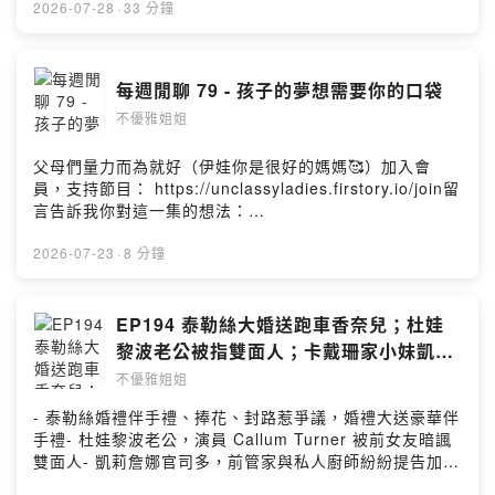
一屆ＸＸ大賽開始🤎死語復興、單口喜劇、超好笑故事影
2026-07-28
·
33 分鐘
片分享🤎到府殺蟑螂一隻 $200，還有過夜服務怎麼算？加
入會員，支持節目：
https://unclassyladies.firstory.io/join留言告訴我你對這
每週閒聊 79 - 孩子的夢想需要你的口袋
一集的想法：
不優雅姐姐
https://open.firstory.me/user/ckr323a2hbh9w0925ang
ieq2v/commentsPowered by Firstory Hosting
父母們量力而為就好（伊娃你是很好的媽媽🥰）加入會
員，支持節目： https://unclassyladies.firstory.io/join留
言告訴我你對這一集的想法：
https://open.firstory.me/user/ckr323a2hbh9w0925ang
ieq2v/commentsPowered by Firstory Hosting
2026-07-23
·
8 分鐘
EP194 泰勒絲大婚送跑車香奈兒；杜娃
黎波老公被指雙面人；卡戴珊家小妹凱莉
被管家廚師告
不優雅姐姐
- 泰勒絲婚禮伴手禮、捧花、封路惹爭議，婚禮大送豪華伴
手禮- 杜娃黎波老公，演員 Callum Turner 被前女友暗諷
雙面人- 凱莉詹娜官司多，前管家與私人廚師紛紛提告加入
會員，支持節目： https://unclassyladies.firstory.io/join