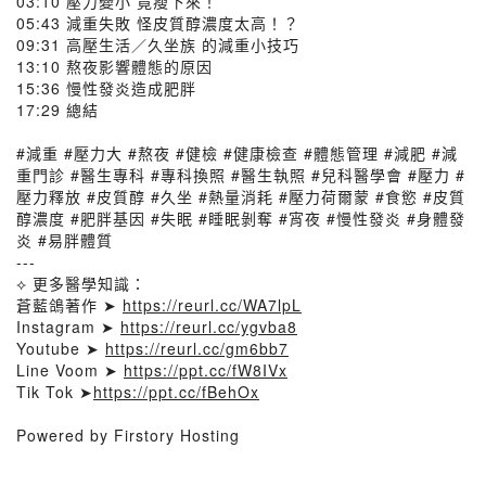
03:10 壓力變小 竟瘦下來！
05:43 減重失敗 怪皮質醇濃度太高！？
09:31 高壓生活／久坐族 的減重小技巧
13:10 熬夜影響體態的原因
15:36 慢性發炎造成肥胖
17:29 總結
#減重 #壓力大 #熬夜 #健檢 #健康檢查 #體態管理 #減肥 #減
重門診 #醫生專科 #專科換照 #醫生執照 #兒科醫學會 #壓力 #
壓力釋放 #皮質醇 #久坐 #熱量消耗 #壓力荷爾蒙 #食慾 #皮質
醇濃度 #肥胖基因 #失眠 #睡眠剝奪 #宵夜 #慢性發炎 #身體發
炎 #易胖體質
---
⟡ 更多醫學知識：
蒼藍鴿著作 ➤
https://reurl.cc/WA7lpL
Instagram ➤
https://reurl.cc/ygvba8
Youtube ➤
https://reurl.cc/gm6bb7
Line Voom ➤
https://ppt.cc/fW8IVx
Tik Tok ➤
https://ppt.cc/fBehOx
Powered by Firstory Hosting