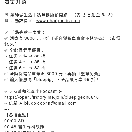
本集介紹
🌸 藥師健生活｜媽咪健康節開跑！（⏰ 即日起至 5/13）
🛒 活動詳情 👉
www.phargoods.com
📌 活動亮點一次看：
✅ 消費滿 3600 元，送【碰碰狐鯊魚寶寶不銹鋼碗】（市價
$350）
✅ 全館保健品優惠：
・任選 3 件 ➔ 88 折
・任選 4 件 ➔ 85 折
・任選 6 件 ➔ 82 折
✅ 全館保健品單筆滿 6000 元，再抽「整單免費」！
✅ 輸入優惠碼「bluepig」，全品項再享 95 折！
---
⟡ 支持蒼藍鴿產出Podcast ➤
https://open.firstory.me/join/bluepigeon0810
⟡ 信箱 ➤
bluepigeonn@gmail.com
---
【各段重點】
00:00 AD
00:48 醫生專科執照