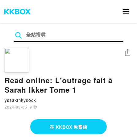
分享
Read online: L'outrage fait à
Sarah Ikker Tome 1
yssakinkysock
2024-08-05
·
9 秒
在 KKBOX 免費聽