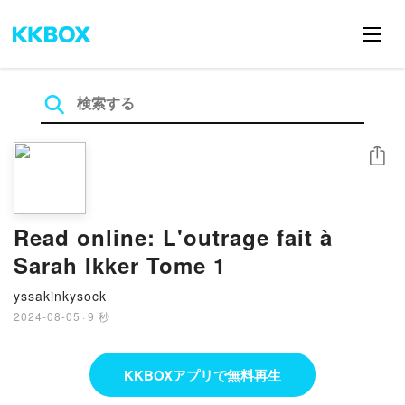
シェア
Read online: L'outrage fait à
Sarah Ikker Tome 1
yssakinkysock
2024-08-05
·
9 秒
KKBOXアプリで無料再生