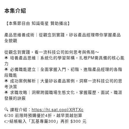
本集介紹
【本集節目由 知識衛星 贊助播出】
產品思維養成術｜從觀念到實踐，矽谷產品經理帶你掌握產品
全貌觀
從觀念到實踐，看一流科技公司如何思考與佈局～
🌟 培養產品思維｜系統化的學習架構，扎根PM需具備的核心能
力
🌟 必備職能建立｜全面掌握入門、初階、進階產品經理的各階
段職能
🌟 成功案例解析 | 大量矽谷產品案例，洞察一流科技公司的思
考決策
🌟 求職攻略｜洞察跨國職場生態文化，掌握履歷、面試、職涯
發展的訣竅
🔍 課程介紹：
https://hi.sat.cool/XRTXc
6/30 前限時預購優於4折，越早買越划算
👉結帳輸入「瓦基專屬300」再折 $300 元