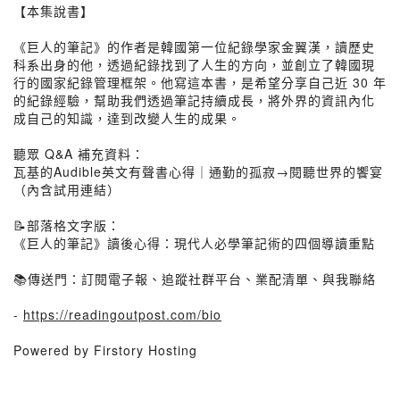
【本集說書】
《巨人的筆記》的作者是韓國第一位紀錄學家金翼漢，讀歷史
科系出身的他，透過紀錄找到了人生的方向，並創立了韓國現
行的國家紀錄管理框架。他寫這本書，是希望分享自己近 30 年
的紀錄經驗，幫助我們透過筆記持續成長，將外界的資訊內化
成自己的知識，達到改變人生的成果。
聽眾 Q&A 補充資料：
瓦基的Audible英文有聲書心得｜通勤的孤寂→閱聽世界的饗宴
（內含試用連結）
📝部落格文字版：
《巨人的筆記》讀後心得：現代人必學筆記術的四個導讀重點
📚傳送門：訂閱電子報、追蹤社群平台、業配清單、與我聯絡
-
https://readingoutpost.com/bio
Powered by Firstory Hosting