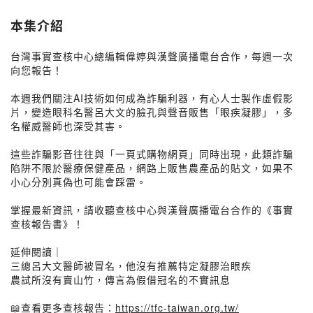
本集介紹
台灣事實查核中心總編輯偉婷與漢聲廣播電台合作，每週一次
向您報告！
本週我們關注AI技術如何成為詐騙利器，有心人士製作虛假影
片，變造眼科名醫呂大文的臉孔與聲音販售「眼疾凝膠」，多
名權威醫師也深受其害。
這些詐騙影音往往與「一頁式購物網頁」同時出現，此類詐騙
陷阱不限於醫療保健產品，網路上販售農產品的貼文，如果不
小心分別真偽也可能會踩雷。
掌握最新資訊，請收聽查核中心與漢聲廣播電台合作的《事實
查核報告書》！
延伸閱讀｜
三總呂大文醫師被冒名，他沒有推薦特定凝膠治眼疾
農試所沒有賣山竹，傳言為假借冠名的不實訊息
📖查看更多查核報告：
https://tfc-taiwan.org.tw/