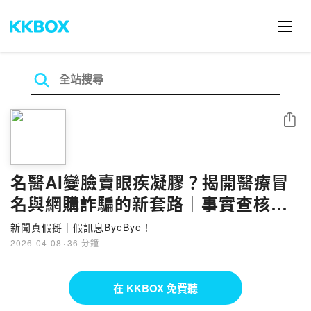
分享
名醫AI變臉賣眼疾凝膠？揭開醫療冒
名與網購詐騙的新套路｜事實查核報
告書
新聞真假掰｜假訊息ByeBye！
2026-04-08
·
36 分鐘
在 KKBOX 免費聽