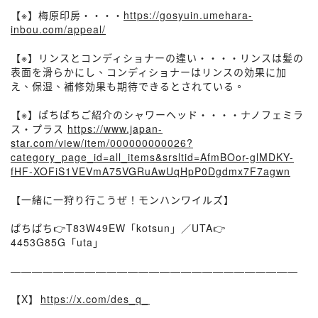
【※】梅原印房・・・・
https://gosyuin.umehara-
inbou.com/appeal/
【※】リンスとコンディショナーの違い・・・・リンスは髪の
表面を滑らかにし、コンディショナーはリンスの効果に加
え、保湿、補修効果も期待できるとされている。
【※】ぱちぱちご紹介のシャワーヘッド・・・・ナノフェミラ
ス・プラス
https://www.japan-
star.com/view/item/000000000026?
category_page_id=all_items&srsltid=AfmBOor-glMDKY-
fHF-XOFiS1VEVmA75VGRuAwUqHpP0Dgdmx7F7agwn
【一緒に一狩り行こうぜ！モンハンワイルズ】
ぱちぱち👉T83W49EW「kotsun」／UTA👉
4453G85G「uta」
———————————————————————————
【X】⁠⁠
https://x.com/des_q_⁠⁠