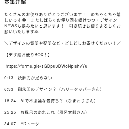
本集介紹
たくさんのお便りありがとうございます！ めちゃくちゃ嬉
しいっす😭 またしばらくお便り回を続けつつ、デザイン
NEWSも挟みたいと思います！ 引き続きお便りよろしくお
願いいたします🙇
＼デザインの質問や疑問など、どしどしお寄せください！／
【デザ給お便りBOX！】
⁠⁠⁠⁠⁠
https://forms.gle/sGDpu3DWoNpishvY6⁠⁠⁠⁠
0:13 読解力が足らない
6:33 御朱印のデザイン？（ハリータッパーさん）
18:24 AIで不思議な気持ち？（ひまわりさん）
25:25 お風呂のあれこれ（風呂太郎さん）
34:07 EDトーク