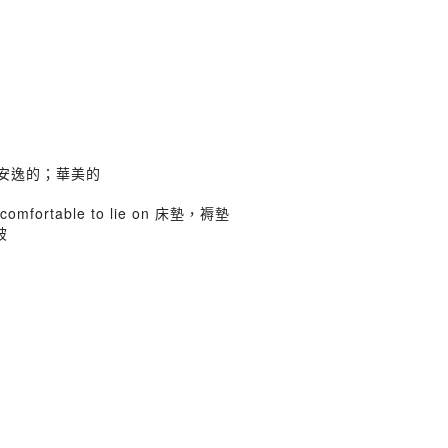
ich 富足安逸的；華美的
 bed comfortable to lie on 床墊，褥墊
絨被