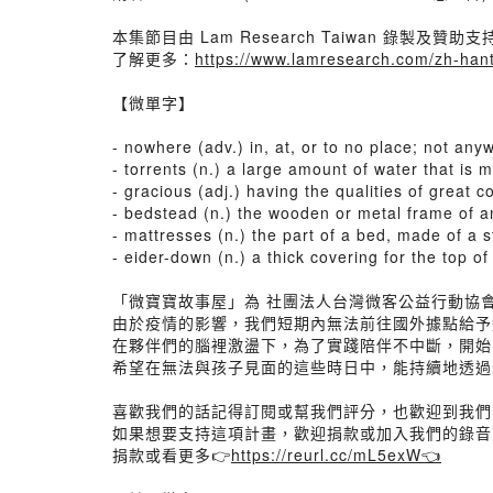
本集節目由 Lam Research Taiwan 錄製及贊助支
了解更多：
https://www.lamresearch.com/zh-hant
【微單字】
- nowhere (adv.) in, at, or to no place; 
- torrents (n.) a large amount of water that 
- gracious (adj.) having the qualities of gr
- bedstead (n.) the wooden or metal frame
- mattresses (n.) the part of a bed, made of a
- eider-down (n.) a thick covering for the top
「微寶寶故事屋」為 社團法人台灣微客公益行動協
由於疫情的影響，我們短期內無法前往國外據點給予
在夥伴們的腦裡激盪下，為了實踐陪伴不中斷，開始
希望在無法與孩子見面的這些時日中，能持續地透過
喜歡我們的話記得訂閱或幫我們評分，也歡迎到我們的IG
如果想要支持這項計畫，歡迎捐款或加入我們的錄音
捐款或看更多👉
https://reurl.cc/mL5exW👈