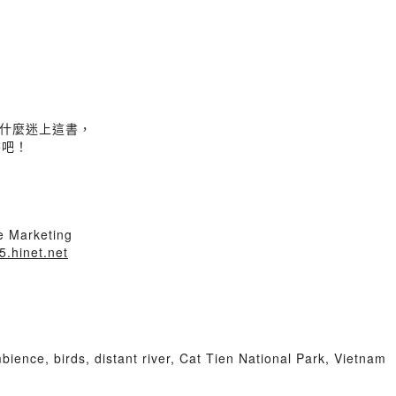
什麼迷上這書，
書吧！
 Marketing
.hinet.net
mbience, birds, distant river, Cat Tien National Park, Vietna