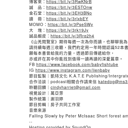
博客來：
https://bit.ly/3RwKNrB
誠 品：
https://bit.ly/3ESTOnw
金石堂：
https://bit.ly/3EH3BNo
讀 冊：
https://bit.ly/3rlxbEY
MOMO：
https://bit.ly/3PseSWy
大 塊：
https://bit.ly/3rk19Jy
誠品蝦皮：
https://bit.ly/3Rrq2h4
《山羌閱覽室》期待每週一次為你而讀，也聊聊我為
請持續每週三收聽，我們約定用一年時間認識52本
願每本書曾給我的力量，透過節目傳遞給你，
亦或許在其中你能找到值得一讀再讀的深愛篇章。
FB
https://www.facebook.com/babyfishtube
IG
https://www.instagram.com/lienbaby
節目監製｜凱特文化 K.A.T.E Publishing/Intergrate
合作洽談｜podcast相關合作請來信
katedog@ms35
聆聽回饋｜
cindyharriet@gmail.com
視覺設計｜萬亞雰
製作統籌｜謝羽婷
節目剪輯｜房子共同工作室
音樂來源
Falling Slowly by Peter McIsaac Short forest a
--
Hosting provided by SoundOn