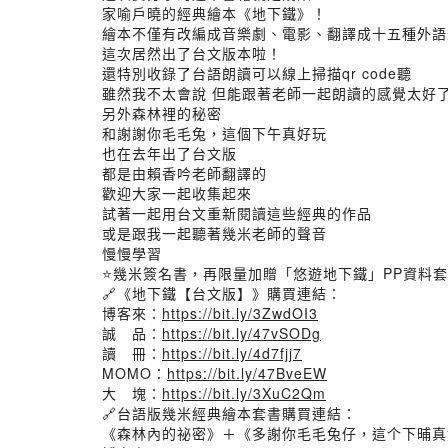
家喻戶曉的經典繪本《地下鐵》！
繪本不僅有改編成音樂劇、電影、翻譯成十五種外語
這次居然出了台文版本啦！
還特別收錄了台語朗讀可以線上掃描qr code聽
雖然我不太會說 但能跟著老師一起朗讀的感覺太好
另外森林裡的秘密
和謝謝你毛毛兔，這個下午真好玩
也在去年出了台文版
都是由賴香吟老師翻譯的
歡迎大家一起收集起來
試著一起用台文重新閱讀這些經典的作品
或是跟我一起聽著幾米老師的聲音
慢慢學習
⭐幾米簽名書，再限量加贈「悠遊地下鐵」PP資料
🔗《地下鐵【台文版】》購買連結：
博客來：
https://bit.ly/3ZwdOI3
誠 品：
https://bit.ly/47vSODg
讀 冊：
https://bit.ly/4d7fjj7
MOMO：
https://bit.ly/47BveEW
大 塊：
https://bit.ly/3XuC2Qm
🔗台語版幾米經典繪本套書購買連結：
《森林內的祕密》＋《多謝你毛毛兔仔，這个下晡真