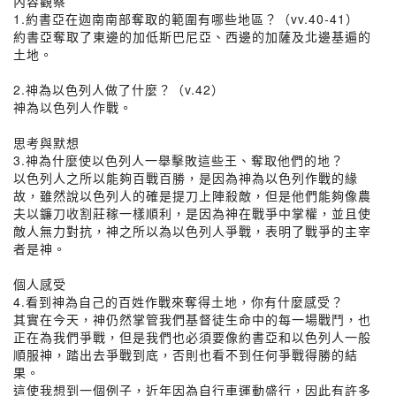
內容觀察
1.約書亞在迦南南部奪取的範圍有哪些地區？（vv.40-41）
約書亞奪取了東邊的加低斯巴尼亞、西邊的加薩及北邊基遍的
土地。
2.神為以色列人做了什麼？（v.42）
神為以色列人作戰。
思考與默想
3.神為什麼使以色列人一舉擊敗這些王、奪取他們的地？
以色列人之所以能夠百戰百勝，是因為神為以色列作戰的緣
故，雖然說以色列人的確是提刀上陣殺敵，但是他們能夠像農
夫以鐮刀收割莊稼一樣順利，是因為神在戰爭中掌權，並且使
敵人無力對抗，神之所以為以色列人爭戰，表明了戰爭的主宰
者是神。
個人感受
4.看到神為自己的百姓作戰來奪得土地，你有什麼感受？
其實在今天，神仍然掌管我們基督徒生命中的每一場戰鬥，也
正在為我們爭戰，但是我們也必須要像約書亞和以色列人一般
順服神，踏出去爭戰到底，否則也看不到任何爭戰得勝的結
果。
這使我想到一個例子，近年因為自行車運動盛行，因此有許多