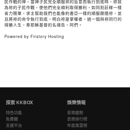
民作戰的神，當神子民完全順服祢的旨意而執行到底時，祢就
為祢的子民作戰，使他們完全順利取得勝利，如同割莊稼一樣
省力簡單，求主幫助我們也能像約書亞一樣的順服跟隨祢，並
且將祢的命令執行到底，明白祢是掌權者，過一個與祢同行的
得勝人生，奉耶穌基督的名禱告，阿們。
Powered by Firstory Hosting
探索 KKBOX
娛樂情報
特色功能
音樂趨勢
免費聽
音樂排行榜
支援平台
年度風雲榜