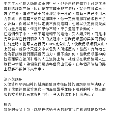
中老年人也投入騎腳踏車的行列，但是由於在體力上可能無法
每種路線都完騎，因此現在電輔車非常流行，就是在腳踏車上
裝了電池，這與電動車的原理是不一樣的，電動車自己不用出
力參與，但電輔車仍然是腳踏車，你一定要用腳踩動踏板車子
才會動，你可以自行決定要不要開電輔，也可以決定要開幾成
的力量用電輔，但是如果你不騎，車子還是不會動的。
在這個例子中，上帝不是電輔車的電池，受人類控制，而是神
完全掌權在我們騎乘人生的旅程中，當我們順服的與神同騎的
往前進時，祂可以為我們100%完全出力，使我們順順騎大山，
上武嶺，就像今天經文中以色列人所經歷的，當然，有時祂也
會為著訓練我們而讓我們出力，但不論如何，當我們順服神的
旨意而騎在祂所引導的人生道路上時，祂就必在我們這場人生
旅程中掌權，帶領我們騎過每個高山低谷，在每個高陡坡的路
上得勝不致掉下來牽車。
決心與應用
5.你曾經歷過因神的幫助而使原本很困難的問題順順解決嗎？
為了信靠這位掌管生命一切屬靈戰爭並賜下勝利的神，並且順
服的按著祂的旨意與神同行，今天的你要下什麼決心？
禱告
親愛的天父上帝，感謝祢透過今天的經文我們看到祢是為祢子