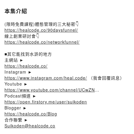
本集介紹
(限時免費課程)體態管理的三大秘密👇
https://healcode.co/90daysfunnel/
線上創業研討會👇
https://healcode.co/networkfunnel/
■其它能找到水滸的地方
主網站 ►
https://healcode.co/
Instagram ►
https://www.instagram.com/heal.code/
（我會回覆訊息）
Youtube ►
https://www.youtube.com/channel/UCwZN
...
Podcast頻道 ►
https://open.firstory.me/user/suikoden
Blogger ►
https://healcode.co/Blog
合作聯繫 ►
Suikoden@healcode.co