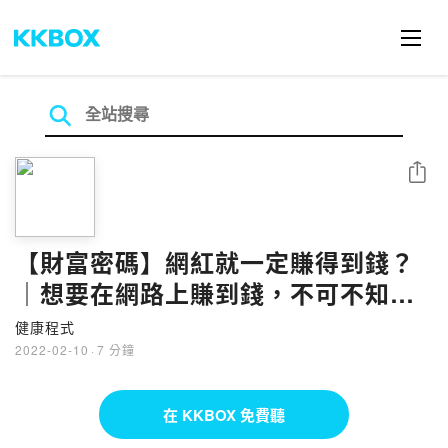
分享
【財富密碼】網紅就一定賺得到錢？
｜想要在網路上賺到錢，不可不知的
三種流量觀念！｜健康程式｜水滸 -
健康程式
EP32
2022-02-10
·
7 分鐘
在 KKBOX 免費聽