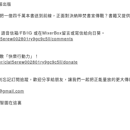
報出版
把一億四千萬本書送到前線，正面對決納粹焚書宣傳戰？書籍又提
信箱/FB/IG 或在MixerBox留言或寫信給向日葵。
clat5erew002801ry9gc9c5ll/comments
散「快樂行動力」！
ser/clat5erew002801ry9gc9c5ll/donate
星好評與評論，別忘記訂閱追蹤，歡迎分享給朋友，讓我們一起把正能量放的更大
@gmail.com
心智圖在這裏