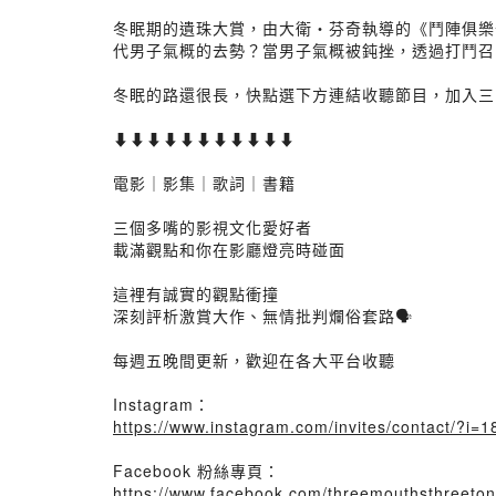
冬眠期的遺珠大賞，由大衛・芬奇執導的《鬥陣俱樂
代男子氣概的去勢？當男子氣概被鈍挫，透過打鬥召
冬眠的路還很長，快點選下方連結收聽節目，加入三
⬇️⬇️⬇️⬇️⬇️⬇️⬇️⬇️⬇️⬇️⬇️
電影｜影集｜歌詞｜書籍
三個多嘴的影視文化愛好者
載滿觀點和你在影廳燈亮時碰面
這裡有誠實的觀點衝撞
深刻評析激賞大作、無情批判爛俗套路🗣
每週五晚間更新，歡迎在各大平台收聽
Instagram：
https://www.instagram.com/invites/contact/?i
Facebook 粉絲專頁：
https://www.facebook.com/threemouthsthreeto