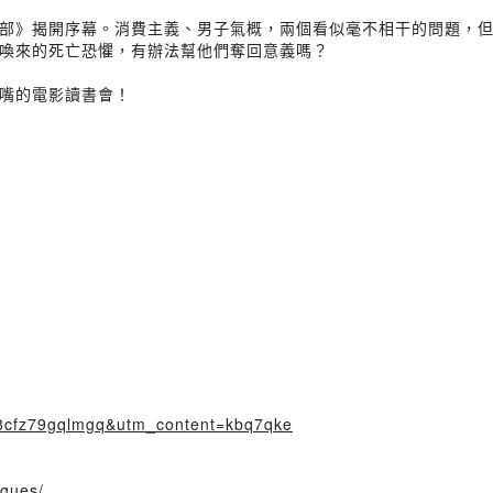
部》揭開序幕。消費主義、男子氣概，兩個看似毫不相干的問題，
喚來的死亡恐懼，有辦法幫他們奪回意義嗎？
嘴的電影讀書會！
=18cfz79gqlmgq&utm_content=kbq7qke
ngues/