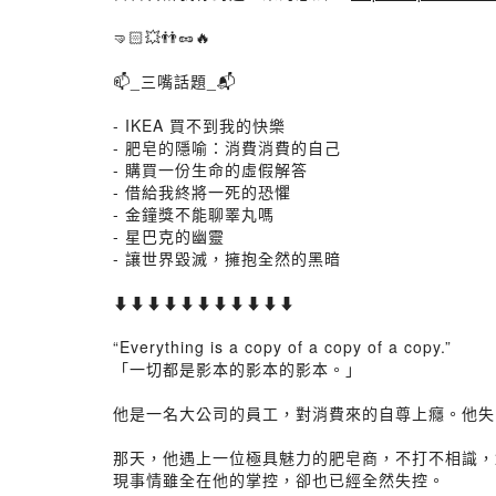
🤜🏻💥👬🥜🔥
📫_三嘴話題_📬
- IKEA 買不到我的快樂
- 肥皂的隱喻：消費消費的自己
- 購買一份生命的虛假解答
- 借給我終將一死的恐懼
- 金鐘獎不能聊睪丸嗎
- 星巴克的幽靈
- 讓世界毀滅，擁抱全然的黑暗
⬇️⬇️⬇️⬇️⬇️⬇️⬇️⬇️⬇️⬇️⬇️
“Everything is a copy of a copy of a copy.”
「一切都是影本的影本的影本。」
他是一名大公司的員工，對消費來的自尊上癮。他失
那天，他遇上一位極具魅力的肥皂商，不打不相識，
現事情雖全在他的掌控，卻也已經全然失控。