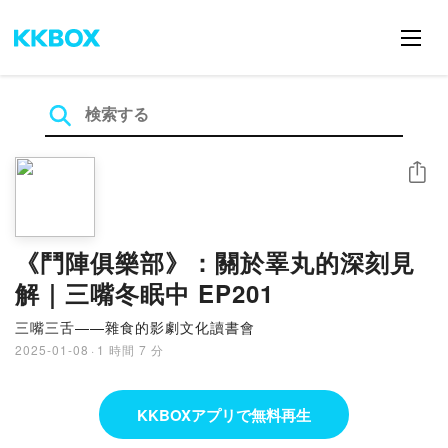
シェア
《鬥陣俱樂部》：關於睪丸的深刻見
解｜三嘴冬眠中 EP201
三嘴三舌——雜食的影劇文化讀書會
2025-01-08
·
1 時間 7 分
KKBOXアプリで無料再生