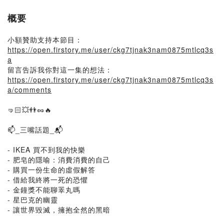
概要
小額贊助支持本節目：
https://open.firstory.me/user/ckg7tjnak3nam0875mtlcq3s
a
留言告訴我你對這一集的想法：
https://open.firstory.me/user/ckg7tjnak3nam0875mtlcq3s
a/comments
🤜🏻💥👬🥜🔥
📫_三嘴話題_📬
- IKEA 買不到我的快樂
- 肥皂的隱喻：消費消費的自己
- 購買一份生命的虛假解答
- 借給我終將一死的恐懼
- 金鐘獎不能聊睪丸嗎
- 星巴克的幽靈
- 讓世界毀滅，擁抱全然的黑暗