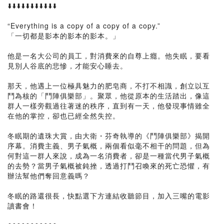
⬇️⬇️⬇️⬇️⬇️⬇️⬇️⬇️⬇️⬇️⬇️
“Everything is a copy of a copy of a copy.”
「一切都是影本的影本的影本。」
他是一名大公司的員工，對消費來的自尊上癮。他失眠，要看
見別人谷底的悲慘，才能安心睡去。
那天，他遇上一位極具魅力的肥皂商，不打不相識，創立以互
鬥為核的「鬥陣俱樂部」。聚眾，他從原本的生活踏出，像這
群人一樣旁觀過往著迷的秩序，直到有一天，他發現事情雖全
在他的掌控，卻也已經全然失控。
冬眠期的遺珠大賞，由大衛・芬奇執導的《鬥陣俱樂部》揭開
序幕。消費主義、男子氣概，兩個看似毫不相干的問題，但為
何對這一群人來說，成為一名消費者，卻是一種當代男子氣概
的去勢？當男子氣概被鈍挫，透過打鬥召喚來的死亡恐懼，有
辦法幫他們奪回意義嗎？
冬眠的路還很長，快點選下方連結收聽節目，加入三嘴的電影
讀書會！