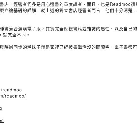
書店，經營者們多是用心選書的重度讀者，而且，也是Readmoo讀
麼立論基礎的誤解。就上述的獨立書店經營者而言，他們十分清楚
書適合選購電子版，其實完全應視書籍或雜誌的屬性、以及自己的生活樣
由，就完全不同。
與時尚同步的潮妹子還是家裡已經被書海淹沒的閱讀宅，電子書都
om/readmoo
om/readmoo/
oo
oo